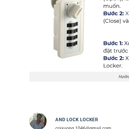
Hướng
AND LOCK LOCKER
coixuong.1046@gmail.com