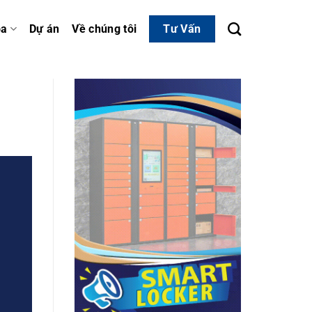
óa
Dự án
Về chúng tôi
Tư Vấn