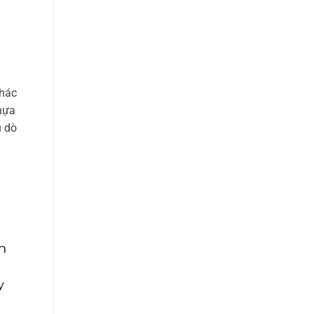
khác
hựa
ụ dò