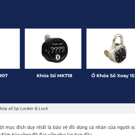
hóa số tại Locker & Lock
một mục đích duy nhất là bảo vệ đồ dùng cá nhân của người s
à đảm bảo rằng đồ đạc vẫn như lúc ban đầu.