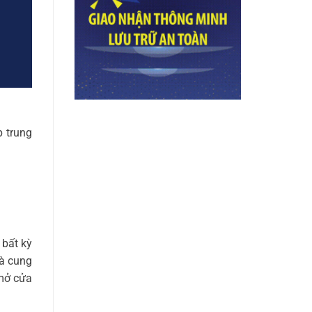
p trung
 bất kỳ
hà cung
 mở cửa