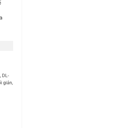
, DL-
i giản,