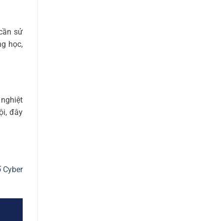
 cần sử
ng học,
 nghiệt
ội, đây
 Cyber