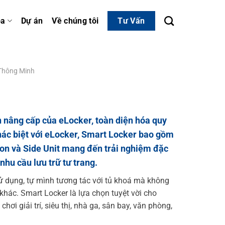
óa
Dự án
Về chúng tôi
Tư Vấn
 Thông Minh
 nâng cấp của eLocker, toàn diện hóa quy
hác biệt với eLocker, Smart Locker bao gồm
ion và Side Unit mang đến trải nghiệm đặc
nhu cầu lưu trữ tư trang.
ử dụng, tự mình tương tác với tủ khoá mà không
khác. Smart Locker là lựa chọn tuyệt vời cho
hơi giải trí, siêu thị, nhà ga, sân bay, văn phòng,