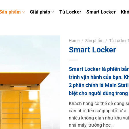
Sản phẩm
Giải pháp
Tủ Locker
Smart Locker
Kh
Home
/
Sản phẩm
/
Tủ Locker
Smart Locker
Smart Locker là phiên bản
trình vận hành của bạn. K
2 phần chính là Main Stat
biệt cho người dùng trong 
Khách hàng có thể dễ dàng s
cần nhờ đến sự giúp đỡ từ ai 
nhiều không gian như khu vui c
nhà máy, trường học,…