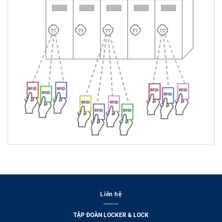
Liên hệ
TẬP ĐOÀN LOCKER & LOCK