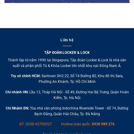
Liên hệ
TẬP ĐOÀN LOCKER & LOCK
Thành lập từ năm 1990 tại Singapore, Tập đoàn Locker & Lock là nhà sản
xuất và phân phối Tủ & Khóa Locker lớn nhất khu vực Đông Nam Á.
Trụ sở chính HCM:
Saritown SH2.22, Số 74 Đường B2, Khu đô thị Sala,
Phường An Khánh, Tp. Hồ Chí Minh
Chi nhánh HN:
Lầu 13, Tháp Hà Nội - Số 49, Đường Hai Bà Trưng, Quận Hoàn
Kiếm, Tp. Hà Nội
Chi Nhánh ĐN:
Tòa nhà văn phòng Indochina Riverside Tower - Số 74, Đường
Bạch Đằng, Quận Hải Châu, Tp. Đà Nẵng
ĐT: (028) 62700527
Hotline toàn quốc:
0938 989 276