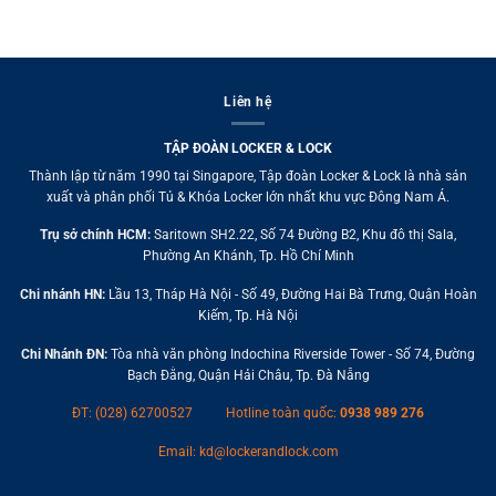
Liên hệ
TẬP ĐOÀN LOCKER & LOCK
Thành lập từ năm 1990 tại Singapore, Tập đoàn Locker & Lock là nhà sản
xuất và phân phối Tủ & Khóa Locker lớn nhất khu vực Đông Nam Á.
Trụ sở chính HCM:
Saritown SH2.22, Số 74 Đường B2, Khu đô thị Sala,
Phường An Khánh, Tp. Hồ Chí Minh
Chi nhánh HN:
Lầu 13, Tháp Hà Nội - Số 49, Đường Hai Bà Trưng, Quận Hoàn
Kiếm, Tp. Hà Nội
Chi Nhánh ĐN:
Tòa nhà văn phòng Indochina Riverside Tower - Số 74, Đường
Bạch Đằng, Quận Hải Châu, Tp. Đà Nẵng
ĐT: (028) 62700527
Hotline toàn quốc:
0938 989 276
Email:
kd@lockerandlock.com