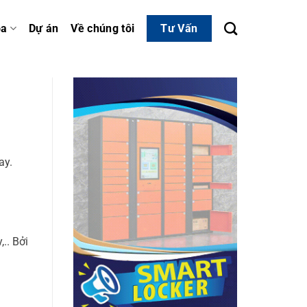
óa
Dự án
Về chúng tôi
Tư Vấn
ay.
.. Bởi