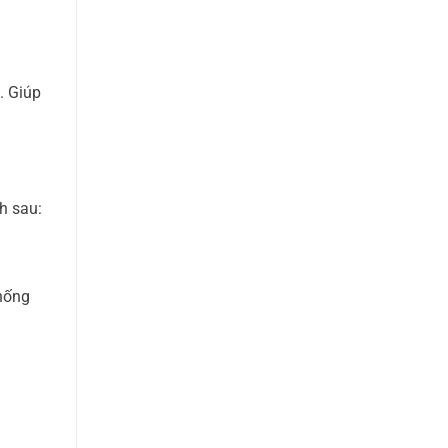
. Giúp
h sau:
chống