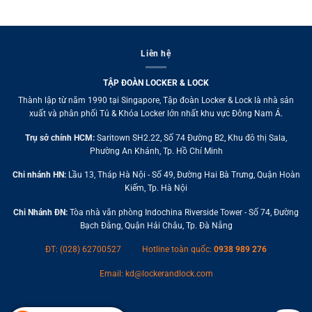
Liên hệ
TẬP ĐOÀN LOCKER & LOCK
Thành lập từ năm 1990 tại Singapore, Tập đoàn Locker & Lock là nhà sản
xuất và phân phối Tủ & Khóa Locker lớn nhất khu vực Đông Nam Á.
Trụ sở chính HCM:
Saritown SH2.22, Số 74 Đường B2, Khu đô thị Sala,
Phường An Khánh, Tp. Hồ Chí Minh
Chi nhánh HN:
Lầu 13, Tháp Hà Nội - Số 49, Đường Hai Bà Trưng, Quận Hoàn
Kiếm, Tp. Hà Nội
Chi Nhánh ĐN:
Tòa nhà văn phòng Indochina Riverside Tower - Số 74, Đường
Bạch Đằng, Quận Hải Châu, Tp. Đà Nẵng
ĐT: (028) 62700527
Hotline toàn quốc:
0938 989 276
Email:
kd@lockerandlock.com