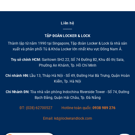
Liên hệ
TẬP ĐOÀN LOCKER & LOCK
Thành lập từ năm 1990 tại Singapore, Tập đoàn Locker & Lock là nhà sản
xuất và phân phối Tủ & Khóa Locker lớn nhất khu vực Đông Nam Á.
Trụ sở chính HCM:
Saritown SH2.22, Số 74 Đường B2, Khu đô thị Sala,
Phường An Khánh, Tp. Hồ Chí Minh
Chi nhánh HN:
Lầu 13, Tháp Hà Nội - Số 49, Đường Hai Bà Trưng, Quận Hoàn
Kiếm, Tp. Hà Nội
Chi Nhánh ĐN:
Tòa nhà văn phòng Indochina Riverside Tower - Số 74, Đường
Bạch Đằng, Quận Hải Châu, Tp. Đà Nẵng
ĐT: (028) 62700527
Hotline toàn quốc:
0938 989 276
Email:
kd@lockerandlock.com