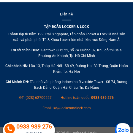
Liên hệ
TẬP ĐOÀN LOCKER & LOCK
Thành lập từ năm 1990 tại Singapore, Tập đoàn Locker & Lock là nhà sản
xuất và phân phối Tủ & Khóa Locker lớn nhất khu vực Đông Nam Á.
Trụ sở chính HCM:
Saritown SH2.22, Số 74 Đường B2, Khu đô thị Sala,
Phường An Khánh, Tp. Hồ Chí Minh
Chi nhánh HN:
Lầu 13, Tháp Hà Nội - Số 49, Đường Hai Bà Trưng, Quận Hoàn
Kiếm, Tp. Hà Nội
Chi Nhánh ĐN:
Tòa nhà văn phòng Indochina Riverside Tower - Số 74, Đường
Bạch Đằng, Quận Hải Châu, Tp. Đà Nẵng
ĐT: (028) 62700527
Hotline toàn quốc:
0938 989 276
Email:
kd@lockerandlock.com
0938 989 276