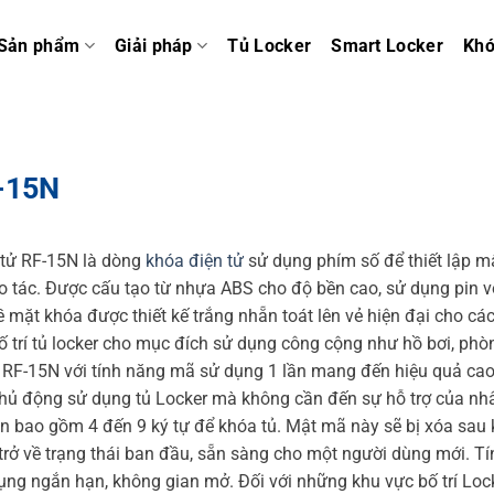
Sản phẩm
Giải pháp
Tủ Locker
Smart Locker
Kh
-15N
tử RF-15N là dòng
khóa điện tử
sử dụng phím số để thiết lập 
 tác. Được cấu tạo từ nhựa ABS cho độ bền cao, sử dụng pin vớ
ề mặt khóa được thiết kế trắng nhẵn toát lên vẻ hiện đại cho các
ố trí tủ locker cho mục đích sử dụng công cộng như hồ bơi, phò
 RF-15N với tính năng mã sử dụng 1 lần mang đến hiệu quả cao
chủ động sử dụng tủ Locker mà không cần đến sự hỗ trợ của nh
n bao gồm 4 đến 9 ký tự để khóa tủ. Mật mã này sẽ bị xóa sau 
rở về trạng thái ban đầu, sẵn sàng cho một người dùng mới. Tí
ụng ngắn hạn, không gian mở.
Đối với những khu vực bố trí Loc