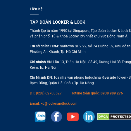
Liên hệ
TẬP ĐOÀN LOCKER & LOCK
Thành lập từ năm 1990 tại Singapore, Tập đoàn Locker & Lock l
và phân phối Tủ & Khóa Locker lớn nhất khu vực Đông Nam Á.
Trụ sở chính HCM:
Saritown SH2.22, Số 74 Đường B2, Khu đô thị
Phường An Khánh, Tp. Hồ Chí Minh
Chi nhánh HN:
Lầu 13, Tháp Hà Nội - Số 49, Đường Hai Bà Trưn
Kiếm, Tp. Hà Nội
Chi Nhánh ĐN:
Tòa nhà văn phòng Indochina Riverside Tower - 
Bạch Đằng, Quận Hải Châu, Tp. Đà Nẵng
ĐT: (028) 62700527
Hotline toàn quốc:
0938 989 276
Email:
kd@lockerandlock.com