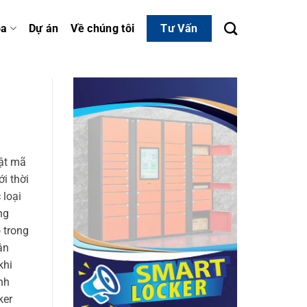
óa
Dự án
Về chúng tôi
Tư Vấn
mật mã
i thời
 loại
ng
 trong
ân
khi
nh
ker