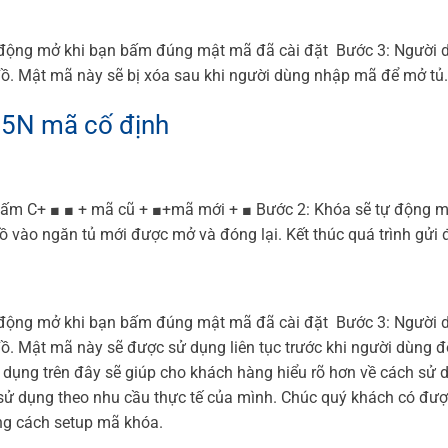
 động mở khi bạn bấm đúng mật mã đã cài đặt
Bước 3: Người 
ồ.
Mật mã này sẽ bị xóa sau khi người dùng nhập mã để mở tủ.
15N mã cố định
bấm C+ ■ ■ + mã cũ + ■+mã mới + ■
Bước 2: Khóa sẽ tự động m
 vào ngăn tủ mới được mở và đóng lại. Kết thúc quá trình gửi 
 động mở khi bạn bấm đúng mật mã đã cài đặt
Bước 3: Người 
ồ.
Mật mã này sẽ được sử dụng liên tục trước khi người dùng 
 dụng trên đây sẽ giúp cho khách hàng hiểu rõ hơn về cách sử 
ã sử dụng theo nhu cầu thực tế của mình. Chúc quý khách có đượ
ng cách setup mã khóa.