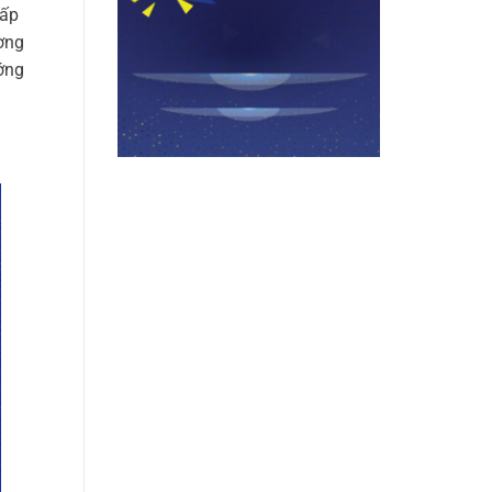
cấp
ờng
ớng