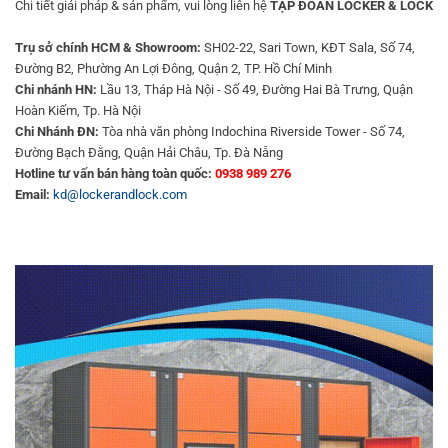
Chi tiết giải pháp & sản phẩm, vui lòng liên hệ
TẬP ĐOÀN LOCKER & LOCK
Trụ sở chính HCM & Showroom:
SH02-22, Sari Town, KĐT Sala, Số 74,
Đường B2, Phường An Lợi Đông, Quận 2, TP. Hồ Chí Minh
Chi nhánh HN:
Lầu 13, Tháp Hà Nội - Số 49, Đường Hai Bà Trưng, Quận
Hoàn Kiếm, Tp. Hà Nội
Chi Nhánh ĐN:
Tòa nhà văn phòng Indochina Riverside Tower - Số 74,
Đường Bạch Đằng, Quận Hải Châu, Tp. Đà Nẵng
Hotline tư vấn bán hàng toàn quốc:
0938 989 276
Email:
kd@lockerandlock.com