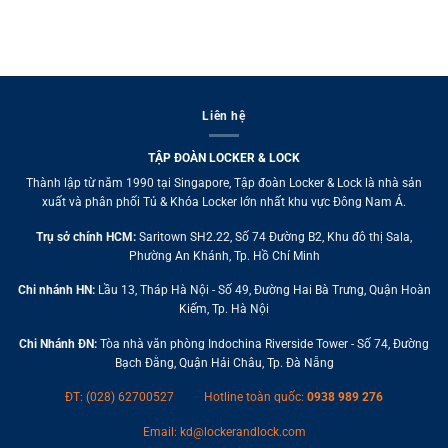
Liên hệ
TẬP ĐOÀN LOCKER & LOCK
Thành lập từ năm 1990 tại Singapore, Tập đoàn Locker & Lock là nhà sản
xuất và phân phối Tủ & Khóa Locker lớn nhất khu vực Đông Nam Á.
Trụ sở chính HCM:
Saritown SH2.22, Số 74 Đường B2, Khu đô thị Sala,
Phường An Khánh, Tp. Hồ Chí Minh
Chi nhánh HN:
Lầu 13, Tháp Hà Nội - Số 49, Đường Hai Bà Trưng, Quận Hoàn
Kiếm, Tp. Hà Nội
Chi Nhánh ĐN:
Tòa nhà văn phòng Indochina Riverside Tower - Số 74, Đường
Bạch Đằng, Quận Hải Châu, Tp. Đà Nẵng
ĐT: (028) 62700527
Hotline toàn quốc:
0938 989 276
Email:
kd@lockerandlock.com