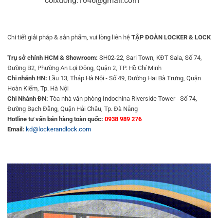
coixuong.1046@gmail.com
Chi tiết giải pháp & sản phẩm, vui lòng liên hệ
TẬP ĐOÀN LOCKER & LOCK
Trụ sở chính HCM & Showroom:
SH02-22, Sari Town, KĐT Sala, Số 74,
Đường B2, Phường An Lợi Đông, Quận 2, TP. Hồ Chí Minh
Chi nhánh HN:
Lầu 13, Tháp Hà Nội - Số 49, Đường Hai Bà Trưng, Quận
Hoàn Kiếm, Tp. Hà Nội
Chi Nhánh ĐN:
Tòa nhà văn phòng Indochina Riverside Tower - Số 74,
Đường Bạch Đằng, Quận Hải Châu, Tp. Đà Nẵng
Hotline tư vấn bán hàng toàn quốc:
0938 989 276
Email:
kd@lockerandlock.com