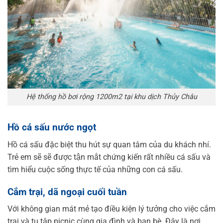
Hệ thống hồ bơi rộng 1200m2 tại khu dịch Thủy Châu
Hồ cá sấu nước ngọt
Hồ cá sấu đặc biệt thu hút sự quan tâm của du khách nhí.
Trẻ em sẽ sẽ được tận mắt chứng kiến rất nhiều cá sấu và
tìm hiểu cuộc sống thực tế của những con cá sấu.
Cắm trại, dã ngoại cuối tuần
Với không gian mát mẻ tạo điều kiện lý tưởng cho việc cắm
trại và tụ tập picnic cùng gia đình và bạn bè. Đây là nơi