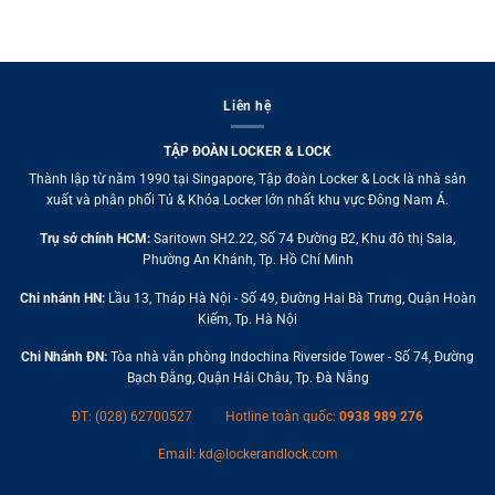
Liên hệ
TẬP ĐOÀN LOCKER & LOCK
Thành lập từ năm 1990 tại Singapore, Tập đoàn Locker & Lock là nhà sản
xuất và phân phối Tủ & Khóa Locker lớn nhất khu vực Đông Nam Á.
Trụ sở chính HCM:
Saritown SH2.22, Số 74 Đường B2, Khu đô thị Sala,
Phường An Khánh, Tp. Hồ Chí Minh
Chi nhánh HN:
Lầu 13, Tháp Hà Nội - Số 49, Đường Hai Bà Trưng, Quận Hoàn
Kiếm, Tp. Hà Nội
Chi Nhánh ĐN:
Tòa nhà văn phòng Indochina Riverside Tower - Số 74, Đường
Bạch Đằng, Quận Hải Châu, Tp. Đà Nẵng
ĐT: (028) 62700527
Hotline toàn quốc:
0938 989 276
Email:
kd@lockerandlock.com