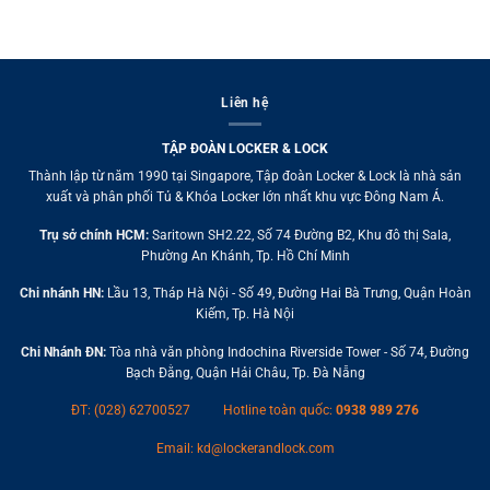
Liên hệ
TẬP ĐOÀN LOCKER & LOCK
Thành lập từ năm 1990 tại Singapore, Tập đoàn Locker & Lock là nhà sản
xuất và phân phối Tủ & Khóa Locker lớn nhất khu vực Đông Nam Á.
Trụ sở chính HCM:
Saritown SH2.22, Số 74 Đường B2, Khu đô thị Sala,
Phường An Khánh, Tp. Hồ Chí Minh
Chi nhánh HN:
Lầu 13, Tháp Hà Nội - Số 49, Đường Hai Bà Trưng, Quận Hoàn
Kiếm, Tp. Hà Nội
Chi Nhánh ĐN:
Tòa nhà văn phòng Indochina Riverside Tower - Số 74, Đường
Bạch Đằng, Quận Hải Châu, Tp. Đà Nẵng
ĐT: (028) 62700527
Hotline toàn quốc:
0938 989 276
Email:
kd@lockerandlock.com