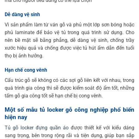
mã cho người tiêu dùng có thể lựa chọn
Dễ dàng vệ sinh
Vì sản phẩm làm từ ván gỗ và phủ một lớp sơn bóng hoặc
phủ laminate để bảo vệ tủ trong quá trình sử dụng. Cho
nên bề mặt sẽ bằng phẳng, dễ dàng vệ sinh, chống trầy
xước hiệu quả và chống được việc tủ hút ẩm dẫn đến tuổi
thọ bị ảnh hưởng.
Hạn chế cong vênh
Cấu trúc gỗ sẽ không có các sợi gỗ liên kết với nhau, trong
quá trình gia công thì sẽ được kiểm soát độ ẩm tốt, những
tấm gỗ gia công tốt sẽ hạn chế bị cong vênh.
Một số mẫu tủ locker gỗ công nghiệp phổ biến
hiện nay
Tủ gỗ locker đựng quần áo
được thiết kế với kiểu dáng
sang trọng, bên trong rộng rãi và tiện dụng, giúp bạn sắp