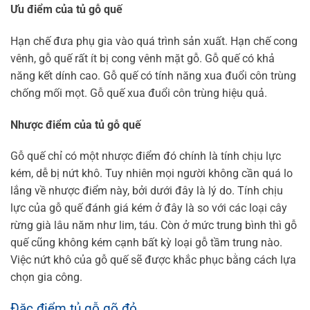
Ưu điểm của tủ gỗ quế
Hạn chế đưa phụ gia vào quá trình sản xuất.
Hạn chế cong
vênh, g
ỗ quế rất ít bị cong vênh mặt gỗ.
Gỗ quế có khả
năng kết dính cao.
Gỗ quế có tính năng xua đuổi côn trùng
chống mối mọt.
Gỗ quế xua đuổi côn trùng hiệu quả.
Nhược điểm của tủ gỗ quế
Gỗ quế chỉ có một nhược điểm đó chính là tính chịu lực
kém, dễ bị nứt khô. Tuy nhiên mọi người không cần quá lo
lắng về nhược điểm này, bởi dưới đây là lý do.
Tính chịu
lực của gỗ quế đánh giá kém ở đây là so với các loại cây
rừng già lâu năm như lim, táu. Còn ở mức trung bình thì gỗ
quế cũng không kém cạnh bất kỳ loại gỗ tầm trung nào.
Việc nứt khô của gỗ quế sẽ được khắc phục bằng cách lựa
chọn gia công.
Đặc điểm tủ gỗ gõ đỏ