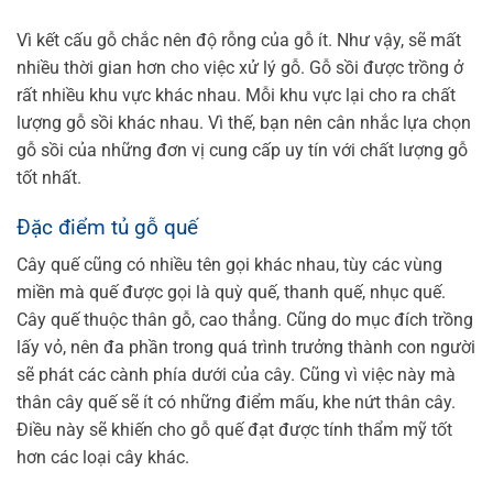
Vì kết cấu gỗ chắc nên độ rỗng của gỗ ít. Như vậy, sẽ mất
nhiều thời gian hơn cho việc xử lý gỗ.
Gỗ sồi được trồng ở
rất nhiều khu vực khác nhau. Mỗi khu vực lại cho ra chất
lượng gỗ sồi khác nhau. Vì thế, bạn nên cân nhắc lựa chọn
gỗ sồi của những đơn vị cung cấp uy tín với chất lượng gỗ
tốt nhất.
Đặc điểm tủ gỗ quế
Cây quế cũng có nhiều tên gọi khác nhau, tùy các vùng
miền mà quế được gọi là quỳ quế, thanh quế, nhục quế.
Cây quế thuộc thân gỗ, cao thẳng. Cũng do mục đích trồng
lấy vỏ, nên đa phần trong quá trình trưởng thành con người
sẽ phát các cành phía dưới của cây. Cũng vì việc này mà
thân cây quế sẽ ít có những điểm mấu, khe nứt thân cây.
Điều này sẽ khiến cho gỗ quế đạt được tính thẩm mỹ tốt
hơn các loại cây khác.