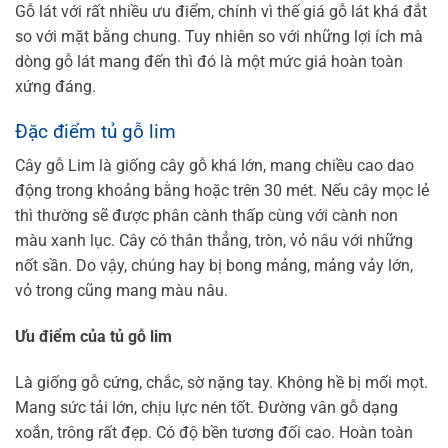
Gỗ lát với rất nhiều ưu điểm, chính vì thế giá gỗ lát khá đắt
so với mặt bằng chung. Tuy nhiên so với những lợi ích mà
dòng gỗ lát mang đến thì đó là một mức giá hoàn toàn
xứng đáng.
Đặc điểm tủ gỗ lim
Cây gỗ Lim là giống cây gỗ khá lớn, mang chiều cao dao
động trong khoảng bằng hoặc trên 30 mét. Nếu cây mọc lẻ
thì thường sẽ được phân cành thấp cùng với cành non
màu xanh lục. Cây có thân thẳng, tròn, vỏ nâu với những
nốt sần. Do vậy, chúng hay bị bong mảng, mảng vảy lớn,
vỏ trong cũng mang màu nâu.
Ưu điểm của tủ gỗ lim
Là giống gỗ cứng, chắc, sờ nặng tay.
Không hề bị mối mọt.
Mang sức tải lớn, chịu lực nén tốt.
Đường vân gỗ dạng
xoắn, trông rất đẹp.
Có độ bền tương đối cao.
Hoàn toàn