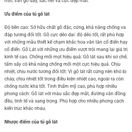
mịn, vân gỗ dày, sắc nét và cực đẹp mắt.
Ưu điểm của tủ gỗ lát
Độ bền cao: Sở hữu chất gỗ đặc, cứng, khả năng chống va
đập tương đối tốt.
Gỗ cực dẻo dai: độ dẻo tốt, rất phù hợp
với những mẫu thiết kế chạm khắc hoa văn tân cổ điển hay
cổ điển.
Gỗ Lát với những ưu điểm vượt trội mang lại giá trị
kinh tế cao.
Chống mối mọt hiệu quả: Gỗ lát sau khi sơ chế,
tẩm sấy có khả năng chống mối một cực hiệu quả.
Chịu
nhiệt, chịu nước tương đối tốt: Vì gỗ lát rất cứng nên khó bị
cháy, chịu nhiệt tốt trong điều kiện nhiệt cao, ngoài ra còn
chống nước khá tốt.
Tính thẩm mỹ cao, phù hợp nhiều
phong cách: Gỗ lát với màu sắc đẹp mắt, đường vân đồng
đều, tinh tế và sang trọng. Phù hợp cho nhiều phong cách
kiến trúc khác nhau.
Nhược điểm của tủ gỗ lát