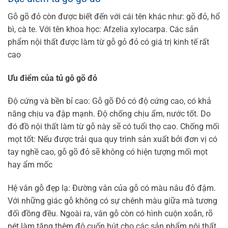
Gỗ gõ đỏ còn được biết đến với cái tên khác như: gõ đỏ, hổ
bì, cà te. Với tên khoa học: Afzelia xylocarpa. Các sản
phẩm nội thất được làm từ gỗ gỏ đỏ có giá trị kinh tế rất
cao
Ưu điểm của tủ gỗ gõ đỏ
Độ cứng và bền bỉ cao: Gỗ gõ Đỏ có độ cứng cao, có khả
năng chịu va đập mạnh. Độ chống chịu ẩm, nước tốt. Do
đó đồ nội thất làm từ gỗ này sẽ có tuổi thọ cao.
Chống mối
mọt tốt: Nếu được trải qua quy trình sản xuất bởi đơn vị có
tay nghề cao, gỗ gõ đỏ sẽ không có hiện tượng mối mọt
hay ẩm mốc
Hệ vân gỗ đẹp lạ: Đường vân của gỗ có màu nâu đỏ đậm.
Với những giác gỗ không có sự chênh màu giữa mà tương
đối đồng đều. Ngoài ra, vân gỗ còn có hình cuộn xoắn, rõ
nét làm tăng thêm độ cuốn hút cho các sản phẩm nội thất.