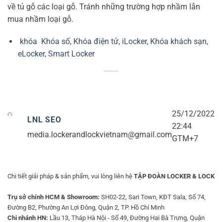
về tủ gỗ các loại gỗ. Tránh những trường hợp nhầm lẫn
mua nhầm loại gỗ.
khóa
Khóa số
,
Khóa điện tử
,
iLocker
,
Khóa khách sạn
,
eLocker
,
Smart Locker
25/12/2022
LNL SEO
22:44
media.lockerandlockvietnam@gmail.com
GTM+7
Chi tiết giải pháp & sản phẩm, vui lòng liên hệ
TẬP ĐOÀN LOCKER & LOCK
Trụ sở chính HCM & Showroom:
SH02-22, Sari Town, KĐT Sala, Số 74,
Đường B2, Phường An Lợi Đông, Quận 2, TP. Hồ Chí Minh
Chi nhánh HN:
Lầu 13, Tháp Hà Nội - Số 49, Đường Hai Bà Trưng, Quận