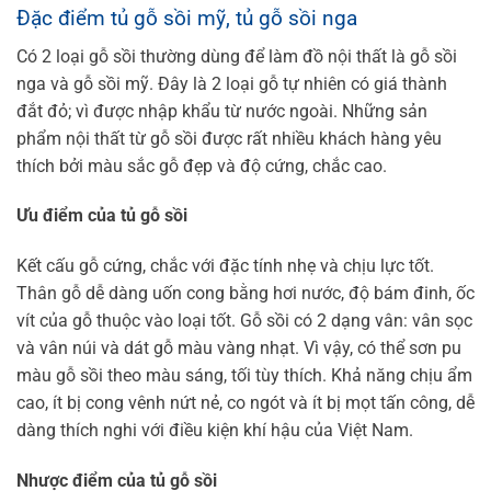
Đặc điểm tủ gỗ sồi mỹ, tủ gỗ sồi nga
Có 2 loại gỗ sồi thường dùng để làm đồ nội thất là gỗ sồi
nga và gỗ sồi mỹ. Đây là 2 loại gỗ tự nhiên có giá thành
đắt đỏ; vì được nhập khẩu từ nước ngoài. Những sản
phẩm nội thất từ gỗ sồi được rất nhiều khách hàng yêu
thích bởi màu sắc gỗ đẹp và độ cứng, chắc cao.
Ưu điểm của tủ gỗ sồi
Kết cấu gỗ cứng, chắc với đặc tính nhẹ và chịu lực tốt.
Thân gỗ dễ dàng uốn cong bằng hơi nước, độ bám đinh, ốc
vít của gỗ thuộc vào loại tốt.
Gỗ sồi có 2 dạng vân: vân sọc
và vân núi và dát gỗ màu vàng nhạt. Vì vậy, có thể sơn pu
màu gỗ sồi theo màu sáng, tối tùy thích.
Khả năng chịu ẩm
cao, ít bị cong vênh nứt nẻ, co ngót và ít bị mọt tấn công, dễ
dàng thích nghi với điều kiện khí hậu của Việt Nam.
Nhược điểm của tủ gỗ sồi