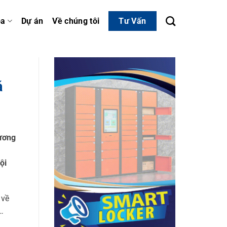
óa
Dự án
Về chúng tôi
Tư Vấn
á
tương
,
ội
 về
…