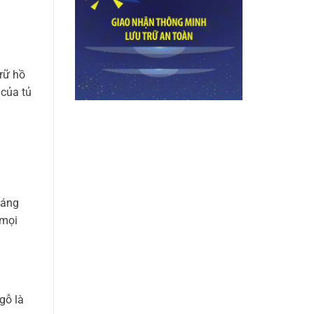
trữ hồ
 của tủ
oáng
 mọi
gỗ là