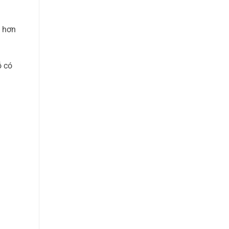
h hơn
ỗ có