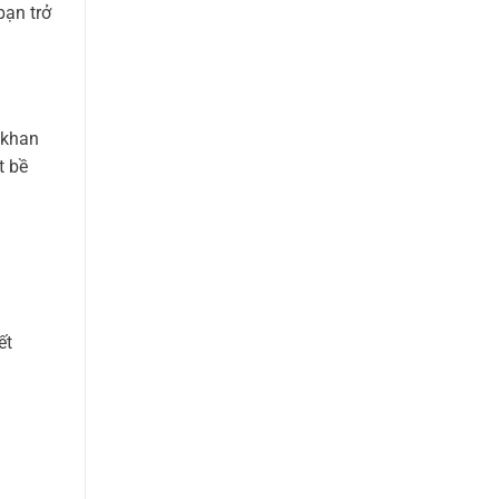
bạn trở
 khan
t bề
ết