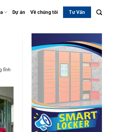
óa
Dự án
Về chúng tôi
Tư Vấn
 lĩnh