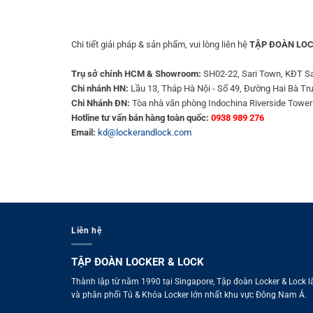
Chi tiết giải pháp & sản phẩm, vui lòng liên hệ
TẬP ĐOÀN LOC
Trụ sở chính HCM & Showroom:
SH02-22, Sari Town, KĐT Sa
Chi nhánh HN:
Lầu 13, Tháp Hà Nội - Số 49, Đường Hai Bà Tr
Chi Nhánh ĐN:
Tòa nhà văn phòng Indochina Riverside Tower
Hotline tư vấn bán hàng toàn quốc:
0938 989 276
Email:
kd@lockerandlock.com
Liên hệ
TẬP ĐOÀN LOCKER & LOCK
Thành lập từ năm 1990 tại Singapore, Tập đoàn Locker & Lock l
và phân phối Tủ & Khóa Locker lớn nhất khu vực Đông Nam Á.