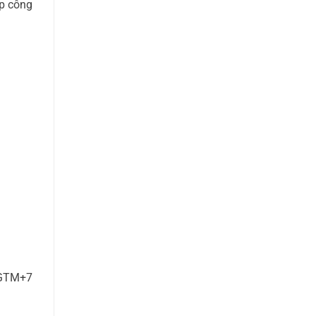
áp công
 GTM+7