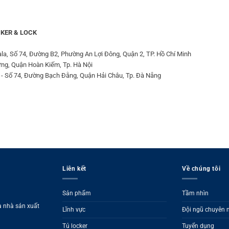
KER & LOCK
la, Số 74, Đường B2, Phường An Lợi Đông, Quận 2, TP. Hồ Chí Minh
ưng, Quận Hoàn Kiếm, Tp. Hà Nội
 - Số 74, Đường Bạch Đằng, Quận Hải Châu, Tp. Đà Nẵng
Liên kết
Về chúng tôi
Sản phẩm
Tầm nhìn
à nhà sản xuất
Lĩnh vực
Đội ngũ chuyên
Tủ locker
Tuyển dụng