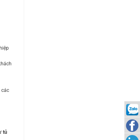
hiệp
 khách
, các
0938
hư
tủ