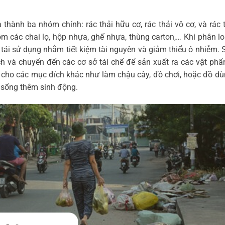
 thành ba nhóm chính: rác thải hữu cơ, rác thải vô cơ, và rác t
m các chai lọ, hộp nhựa, ghế nhựa, thùng carton,… Khi phân lo
tái sử dụng nhằm tiết kiệm tài nguyên và giảm thiểu ô nhiễm. 
 và chuyển đến các cơ sở tái chế để sản xuất ra các vật phẩ
ựa cho các mục đích khác như làm chậu cây, đồ chơi, hoặc đồ d
n sống thêm sinh động.