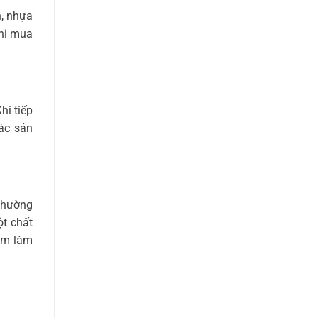
n, nhựa
Khi mua
hi tiếp
các sản
 thường
t chất
hẩm làm