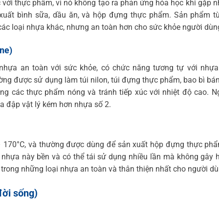
 với thực phẩm, vì nó không tạo ra phản ứng hóa học khi gặp n
xuất bình sữa, dầu ăn, và hộp đựng thực phẩm. Sản phẩm t
ác loại nhựa khác, nhưng an toàn hơn cho sức khỏe người dùn
ne)
 nhựa an toàn với sức khỏe, có chức năng tương tự với nhự
ường được sử dụng làm túi nilon, túi đựng thực phẩm, bao bì b
ng các thực phẩm nóng và tránh tiếp xúc với nhiệt độ cao. N
va đập vật lý kém hơn nhựa số 2.
 – 170°C, và thường được dùng để sản xuất hộp đựng thực phẩ
ại nhựa này bền và có thể tái sử dụng nhiều lần mà không gây 
trong những loại nhựa an toàn và thân thiện nhất cho người dù
đời sống)