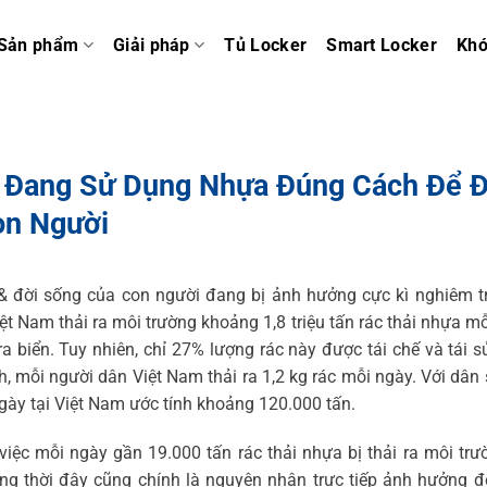
Sản phẩm
Giải pháp
Tủ Locker
Smart Locker
Kh
ó Đang Sử Dụng Nhựa Đúng Cách Để 
on Người
& đời sống của con người đang bị ảnh hưởng cực kì nghiêm tr
ệt Nam thải ra môi trường khoảng 1,8 triệu tấn rác thải nhựa m
ra biển. Tuy nhiên, chỉ 27% lượng rác này được tái chế và tái 
h, mỗi người dân Việt Nam thải ra 1,2 kg rác mỗi ngày. Với dân
ngày tại Việt Nam ước tính khoảng 120.000 tấn.
việc mỗi ngày gần 19.000 tấn rác thải nhựa bị thải ra môi trư
ng thời đây cũng chính là nguyên nhân trực tiếp ảnh hưởng 