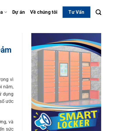
óa
Dự án
Về chúng tôi
Tư Vấn
Đảm
ọng vì
ỗi năm,
sử dụng
 số ước
ờng, và
đến sức