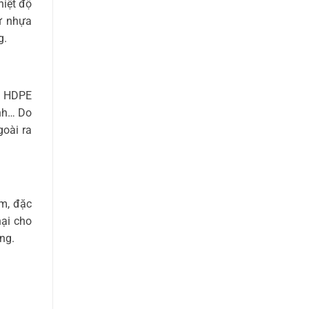
hiệt độ
ừ nhựa
g.
a HDPE
ánh… Do
goài ra
m, đặc
hại cho
ng.