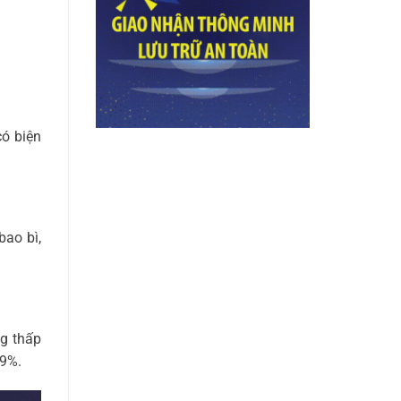
có biện
ao bì,
ng thấp
 9%.