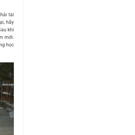
hải tái
ại, hãy
Sau khi
m mới.
ùng học