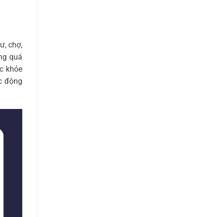
ư, chợ,
ong quá
ức khỏe
ác động