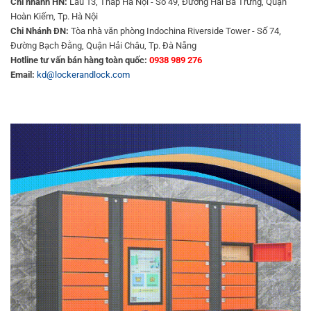
Chi nhánh HN:
Lầu 13, Tháp Hà Nội - Số 49, Đường Hai Bà Trưng, Quận
Hoàn Kiếm, Tp. Hà Nội
Chi Nhánh ĐN:
Tòa nhà văn phòng Indochina Riverside Tower - Số 74,
Đường Bạch Đằng, Quận Hải Châu, Tp. Đà Nẵng
Hotline tư vấn bán hàng toàn quốc:
0938 989 276
Email:
kd@lockerandlock.com