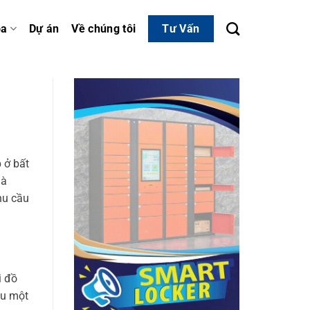
óa
Dự án
Về chúng tôi
Tư Vấn
 ở bất
hà
hu cầu
i đồ
ệu một