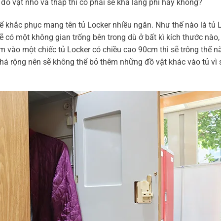
ồ vật nhỏ và thấp thì có phải sẽ khá lãng phí hay không?
ể khắc phục mang tên tủ Locker nhiều ngăn. Như thế nào là tủ 
 có một không gian trống bên trong dù ở bất kì kích thước nào,
m vào một chiếc tủ Locker có chiều cao 90cm thì sẽ trông thế n
há rộng nên sẽ không thể bỏ thêm những đồ vật khác vào tủ vì 