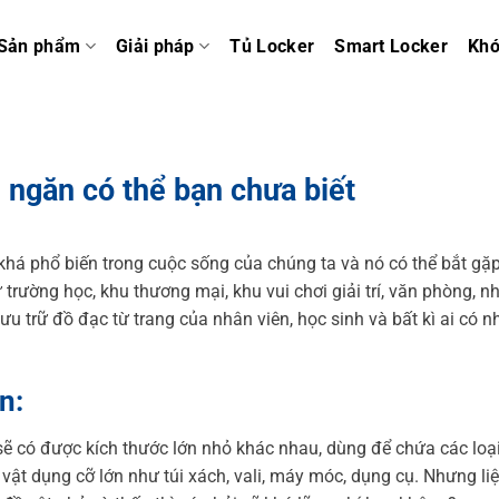
Sản phẩm
Giải pháp
Tủ Locker
Smart Locker
Kh
u ngăn có thể bạn chưa biết
há phổ biến trong cuộc sống của chúng ta và nó có thể bắt gặp
rường học, khu thương mại, khu vui chơi giải trí, văn phòng, n
u trữ đồ đạc từ trang của nhân viên, học sinh và bất kì ai có n
n:
sẽ có được kích thước lớn nhỏ khác nhau, dùng để chứa các loạ
g vật dụng cỡ lớn như túi xách, vali, máy móc, dụng cụ. Nhưng li