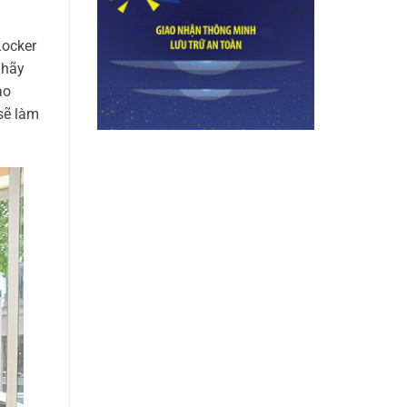
Locker
 hãy
ào
sẽ làm