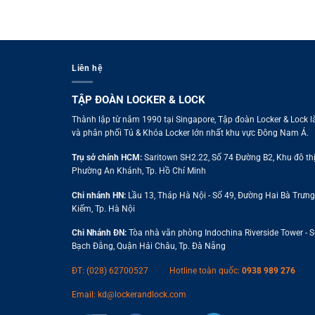
Liên hệ
TẬP ĐOÀN LOCKER & LOCK
Thành lập từ năm 1990 tại Singapore, Tập đoàn Locker & Lock l
và phân phối Tủ & Khóa Locker lớn nhất khu vực Đông Nam Á.
Trụ sở chính HCM:
Saritown SH2.22, Số 74 Đường B2, Khu đô thị
Phường An Khánh, Tp. Hồ Chí Minh
Chi nhánh HN:
Lầu 13, Tháp Hà Nội - Số 49, Đường Hai Bà Trưn
Kiếm, Tp. Hà Nội
Chi Nhánh ĐN:
Tòa nhà văn phòng Indochina Riverside Tower - 
Bạch Đằng, Quận Hải Châu, Tp. Đà Nẵng
ĐT: (028) 62700527
Hotline toàn quốc:
0938 989 276
Email:
kd@lockerandlock.com