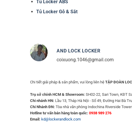
Tủ Locker ABS
Tủ Locker Gỗ & Sắt
AND LOCK LOCKER
coixuong.1046@gmail.com
Chi tiết giải pháp & sản phẩm, vui lòng liên hệ
TẬP ĐOÀN LOC
Trụ sở chính HCM & Showroom:
SH02-22, Sari Town, KĐT Sa
Chi nhánh HN:
Lầu 13, Tháp Hà Nội - Số 49, Đường Hai Bà Tr
Chi Nhánh ĐN:
Tòa nhà văn phòng Indochina Riverside Tower
Hotline tư vấn bán hàng toàn quốc:
0938 989 276
Email:
kd@lockerandlock.com