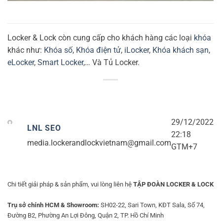
Locker & Lock còn cung cấp cho khách hàng các loại
khóa
khác như:
Khóa số
,
Khóa điện tử
,
iLocker
,
Khóa khách sạn
,
eLocker
,
Smart Locker
,… Và Tủ Locker.
29/12/2022
LNL SEO
22:18
media.lockerandlockvietnam@gmail.com
GTM+7
Chi tiết giải pháp & sản phẩm, vui lòng liên hệ
TẬP ĐOÀN LOCKER & LOCK
Trụ sở chính HCM & Showroom:
SH02-22, Sari Town, KĐT Sala, Số 74,
Đường B2, Phường An Lợi Đông, Quận 2, TP. Hồ Chí Minh