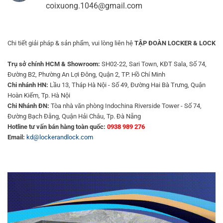
coixuong.1046@gmail.com
Chi tiết giải pháp & sản phẩm, vui lòng liên hệ
TẬP ĐOÀN LOCKER & LOCK
Trụ sở chính HCM & Showroom:
SH02-22, Sari Town, KĐT Sala, Số 74,
Đường B2, Phường An Lợi Đông, Quận 2, TP. Hồ Chí Minh
Chi nhánh HN:
Lầu 13, Tháp Hà Nội - Số 49, Đường Hai Bà Trưng, Quận
Hoàn Kiếm, Tp. Hà Nội
Chi Nhánh ĐN:
Tòa nhà văn phòng Indochina Riverside Tower - Số 74,
Đường Bạch Đằng, Quận Hải Châu, Tp. Đà Nẵng
Hotline tư vấn bán hàng toàn quốc:
0938 989 276
Email:
kd@lockerandlock.com