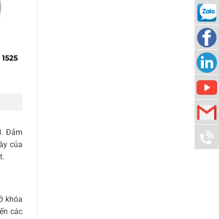
0938
989
Locker
276
Locker
Locker
3. Đảm
kd@loc
gày của
t.
0938
989
mở khóa
276
đến các