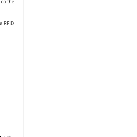
 có thể
ne RFID