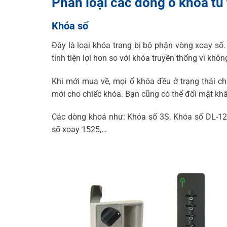
Phân loại các dòng ổ khóa tủ t
Khóa số
Đây là loại khóa trang bị bộ phận vòng xoay số.
tính tiện lợi hơn so với khóa truyền thống vì khô
Khi mới mua về, mọi ổ khóa đều ở trạng thái c
mới cho chiếc khóa. Bạn cũng có thể đổi mật k
Các dòng khoá như: Khóa số 3S, Khóa số DL-1
số xoay 1525,…