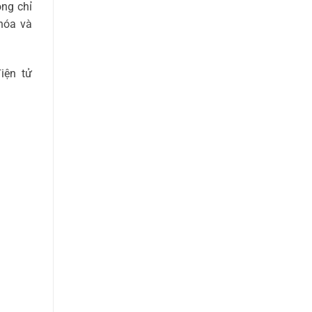
ng chỉ
hóa và
iện tử