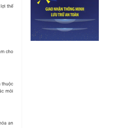
lợi thế
tâm cho
n thuộc
các môi
khóa an