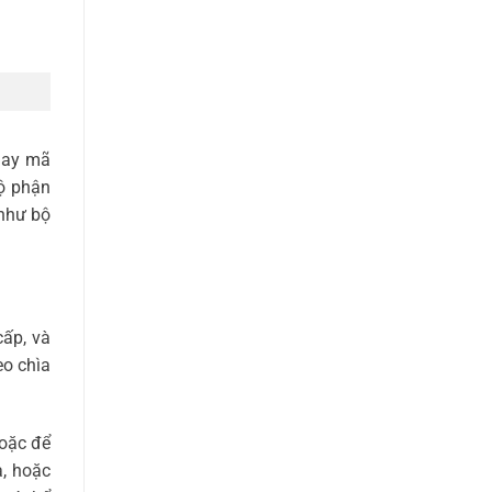
 hay mã
bộ phận
 như bộ
cấp, và
eo chìa
oặc để
à, hoặc