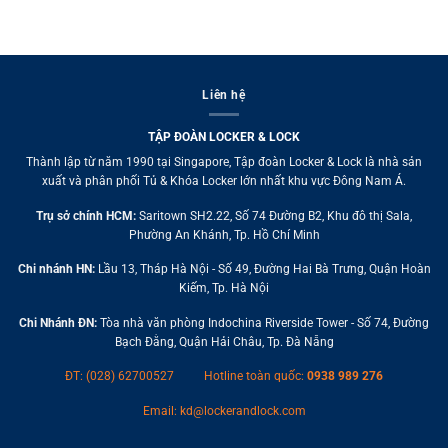
Liên hệ
TẬP ĐOÀN LOCKER & LOCK
Thành lập từ năm 1990 tại Singapore, Tập đoàn Locker & Lock là nhà sản
xuất và phân phối Tủ & Khóa Locker lớn nhất khu vực Đông Nam Á.
Trụ sở chính HCM:
Saritown SH2.22, Số 74 Đường B2, Khu đô thị Sala,
Phường An Khánh, Tp. Hồ Chí Minh
Chi nhánh HN:
Lầu 13, Tháp Hà Nội - Số 49, Đường Hai Bà Trưng, Quận Hoàn
Kiếm, Tp. Hà Nội
Chi Nhánh ĐN:
Tòa nhà văn phòng Indochina Riverside Tower - Số 74, Đường
Bạch Đằng, Quận Hải Châu, Tp. Đà Nẵng
ĐT: (028) 62700527
Hotline toàn quốc:
0938 989 276
Email:
kd@lockerandlock.com