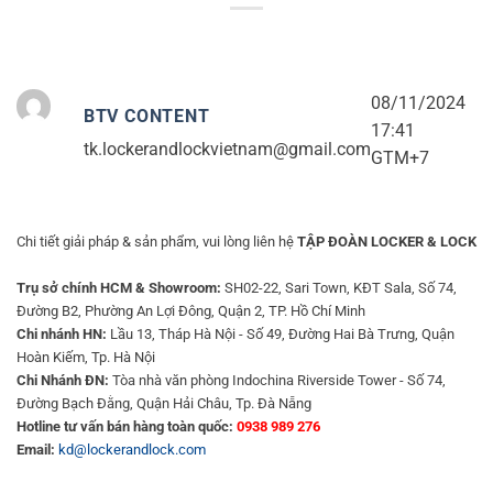
08/11/2024
BTV CONTENT
17:41
tk.lockerandlockvietnam@gmail.com
GTM+7
Chi tiết giải pháp & sản phẩm, vui lòng liên hệ
TẬP ĐOÀN LOCKER & LOCK
Trụ sở chính HCM & Showroom:
SH02-22, Sari Town, KĐT Sala, Số 74,
Đường B2, Phường An Lợi Đông, Quận 2, TP. Hồ Chí Minh
Chi nhánh HN:
Lầu 13, Tháp Hà Nội - Số 49, Đường Hai Bà Trưng, Quận
Hoàn Kiếm, Tp. Hà Nội
Chi Nhánh ĐN:
Tòa nhà văn phòng Indochina Riverside Tower - Số 74,
Đường Bạch Đằng, Quận Hải Châu, Tp. Đà Nẵng
Hotline tư vấn bán hàng toàn quốc:
0938 989 276
Email:
kd@lockerandlock.com