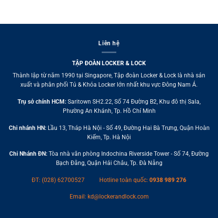
Liên hệ
TẬP ĐOÀN LOCKER & LOCK
Thành lập từ năm 1990 tại Singapore, Tập đoàn Locker & Lock là nhà sản
xuất và phân phối Tủ & Khóa Locker lớn nhất khu vực Đông Nam Á.
Trụ sở chính HCM:
Saritown SH2.22, Số 74 Đường B2, Khu đô thị Sala,
Phường An Khánh, Tp. Hồ Chí Minh
Chi nhánh HN:
Lầu 13, Tháp Hà Nội - Số 49, Đường Hai Bà Trưng, Quận Hoàn
Kiếm, Tp. Hà Nội
Chi Nhánh ĐN:
Tòa nhà văn phòng Indochina Riverside Tower - Số 74, Đường
Bạch Đằng, Quận Hải Châu, Tp. Đà Nẵng
ĐT: (028) 62700527
Hotline toàn quốc:
0938 989 276
Email:
kd@lockerandlock.com