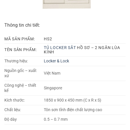
Thông tin chi tiết:
MÃ SẢN PHẨM:
HS2
TỦ LOCKER SẮT
HỒ SƠ – 2 NGĂN LÙA
TÊN SẢN PHẨM:
KÍNH
Thương hiệu:
Locker & Lock
Nguồn gốc – xuất
Việt Nam
xứ
Công nghệ – thiết
Singapore
kế
Kích thước:
1850 x 900 x 450 mm (C x R x S)
Chất liệu:
Tôn sơn tĩnh điện chất lượng cao
Độ dày
0.5 – 0.7 mm