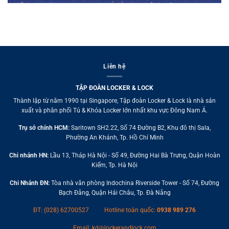
Liên hệ
TẬP ĐOÀN LOCKER & LOCK
Thành lập từ năm 1990 tại Singapore, Tập đoàn Locker & Lock là nhà sản
xuất và phân phối Tủ & Khóa Locker lớn nhất khu vực Đông Nam Á.
Trụ sở chính HCM:
Saritown SH2.22, Số 74 Đường B2, Khu đô thị Sala,
Phường An Khánh, Tp. Hồ Chí Minh
Chi nhánh HN:
Lầu 13, Tháp Hà Nội - Số 49, Đường Hai Bà Trưng, Quận Hoàn
Kiếm, Tp. Hà Nội
Chi Nhánh ĐN:
Tòa nhà văn phòng Indochina Riverside Tower - Số 74, Đường
Bạch Đằng, Quận Hải Châu, Tp. Đà Nẵng
ĐT: (028) 62700527
Hotline toàn quốc:
0938 989 276
Email:
kd@lockerandlock.com