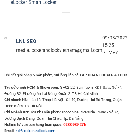
eLocker
,
Smart Locker
09/03/2022
LNL SEO
15:25
media.lockerandlockvietnam@gmail.com
GTM+7
Chi tiết giải pháp & sản phẩm, vui lòng liên hệ
TẬP ĐOÀN LOCKER & LOCK
Trụ sở chính HCM & Showroom:
SH02-22, Sari Town, KĐT Sala, Số 74,
Đường B2, Phường An Lợi Đông, Quận 2, TP. Hồ Chí Minh
Chi nhánh HN:
Lầu 13, Tháp Hà Nội - Số 49, Đường Hai Bà Trưng, Quận
Hoàn Kiếm, Tp. Hà Nội
Chi Nhánh ĐN:
Tòa nhà văn phòng Indochina Riverside Tower - Số 74,
Đường Bạch Đằng, Quận Hải Châu, Tp. Đà Nẵng
Hotline tư vấn bán hàng toàn quốc:
0938 989 276
Email:
kd@lockerandlock.com