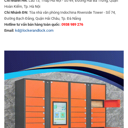
Chi nhánh HN:
Lầu 13, Tháp Hà Nội - Số 49, Đường Hai Bà Trưng, Quận
Hoàn Kiếm, Tp. Hà Nội
Chi Nhánh ĐN:
Tòa nhà văn phòng Indochina Riverside Tower - Số 74,
Đường Bạch Đằng, Quận Hải Châu, Tp. Đà Nẵng
Hotline tư vấn bán hàng toàn quốc:
0938 989 276
Email:
kd@lockerandlock.com