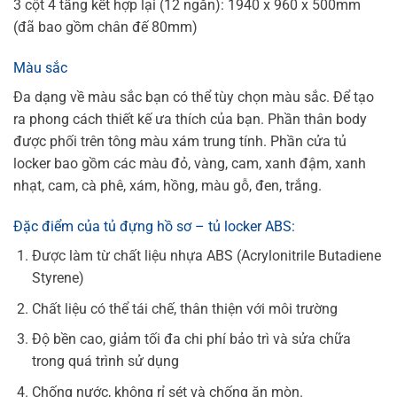
3 cột 4 tầng kết hợp lại (12 ngăn): 1940 x 960 x 500mm
(đã bao gồm chân đế 80mm)
Màu sắc
Đa dạng về màu sắc bạn có thể tùy chọn màu sắc. Để tạo
ra phong cách thiết kế ưa thích của bạn. Phần thân body
được phối trên tông màu xám trung tính. Phần cửa tủ
locker bao gồm các màu đỏ, vàng, cam, xanh đậm, xanh
nhạt, cam, cà phê, xám, hồng, màu gỗ, đen, trắng.
Đặc điểm của tủ đựng hồ sơ – tủ locker ABS:
Được làm từ chất liệu nhựa ABS (Acrylonitrile Butadiene
Styrene)
Chất liệu có thể tái chế, thân thiện với môi trường
Độ bền cao, giảm tối đa chi phí bảo trì và sửa chữa
trong quá trình sử dụng
Chống nước, không rỉ sét và chống ăn mòn.