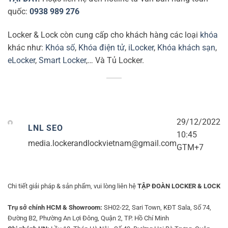
quốc:
0938 989 276
Locker & Lock còn cung cấp cho khách hàng các loại
khóa
khác như:
Khóa số
,
Khóa điện tử
,
iLocker
,
Khóa khách sạn
,
eLocker
,
Smart Locker
,… Và Tủ Locker.
29/12/2022
LNL SEO
10:45
media.lockerandlockvietnam@gmail.com
GTM+7
Chi tiết giải pháp & sản phẩm, vui lòng liên hệ
TẬP ĐOÀN LOCKER & LOCK
Trụ sở chính HCM & Showroom:
SH02-22, Sari Town, KĐT Sala, Số 74,
Đường B2, Phường An Lợi Đông, Quận 2, TP. Hồ Chí Minh