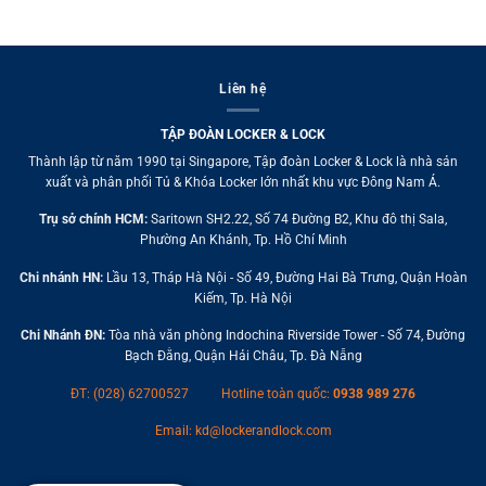
Liên hệ
TẬP ĐOÀN LOCKER & LOCK
Thành lập từ năm 1990 tại Singapore, Tập đoàn Locker & Lock là nhà sản
xuất và phân phối Tủ & Khóa Locker lớn nhất khu vực Đông Nam Á.
Trụ sở chính HCM:
Saritown SH2.22, Số 74 Đường B2, Khu đô thị Sala,
Phường An Khánh, Tp. Hồ Chí Minh
Chi nhánh HN:
Lầu 13, Tháp Hà Nội - Số 49, Đường Hai Bà Trưng, Quận Hoàn
Kiếm, Tp. Hà Nội
Chi Nhánh ĐN:
Tòa nhà văn phòng Indochina Riverside Tower - Số 74, Đường
Bạch Đằng, Quận Hải Châu, Tp. Đà Nẵng
ĐT: (028) 62700527
Hotline toàn quốc:
0938 989 276
Email:
kd@lockerandlock.com