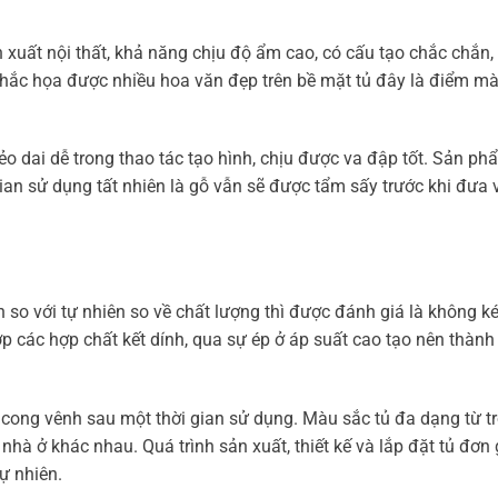
n xuất nội thất, khả năng chịu độ ẩm cao, có cấu tạo chắc chắn
khắc họa được nhiều hoa văn đẹp trên bề mặt tủ đây là điểm mà
dẻo dai dễ trong thao tác tạo hình, chịu được va đập tốt. Sản ph
gian sử dụng tất nhiên là gỗ vẫn sẽ được tẩm sấy trước khi đưa 
n so với tự nhiên so về chất lượng thì được đánh giá là không k
p các hợp chất kết dính, qua sự ép ở áp suất cao tạo nên thàn
 cong vênh sau một thời gian sử dụng. Màu sắc tủ đa dạng từ t
nhà ở khác nhau. Quá trình sản xuất, thiết kế và lắp đặt tủ đơn 
ự nhiên.