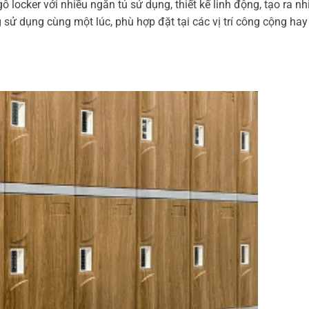
ỗ locker với nhiều ngăn tủ sử dụng, thiết kế linh động, tạo ra nh
 sử dụng cùng một lúc, phù hợp đặt tại các vị trí công cộng hay