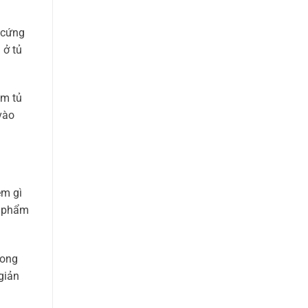
, cứng
 ở tủ
ẩm tủ
vào
ém gì
h phẩm
rong
giản