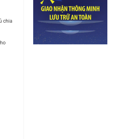
ủ chia
cho