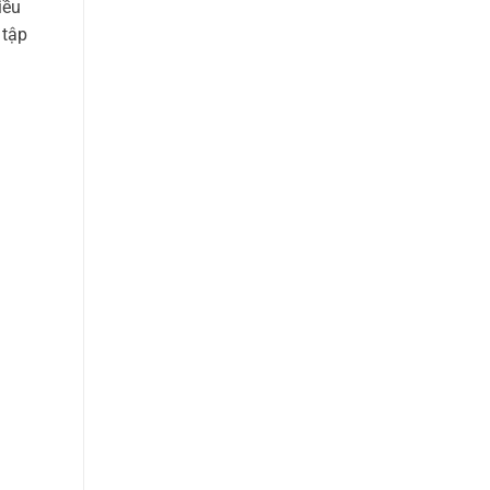
iều
 tập