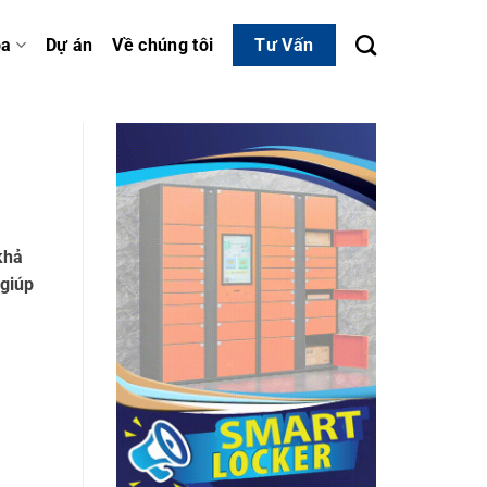
óa
Dự án
Về chúng tôi
Tư Vấn
khả
 giúp