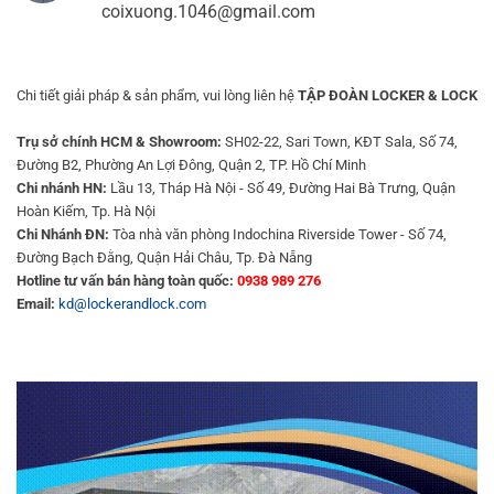
coixuong.1046@gmail.com
Chi tiết giải pháp & sản phẩm, vui lòng liên hệ
TẬP ĐOÀN LOCKER & LOCK
Trụ sở chính HCM & Showroom:
SH02-22, Sari Town, KĐT Sala, Số 74,
Đường B2, Phường An Lợi Đông, Quận 2, TP. Hồ Chí Minh
Chi nhánh HN:
Lầu 13, Tháp Hà Nội - Số 49, Đường Hai Bà Trưng, Quận
Hoàn Kiếm, Tp. Hà Nội
Chi Nhánh ĐN:
Tòa nhà văn phòng Indochina Riverside Tower - Số 74,
Đường Bạch Đằng, Quận Hải Châu, Tp. Đà Nẵng
Hotline tư vấn bán hàng toàn quốc:
0938 989 276
Email:
kd@lockerandlock.com