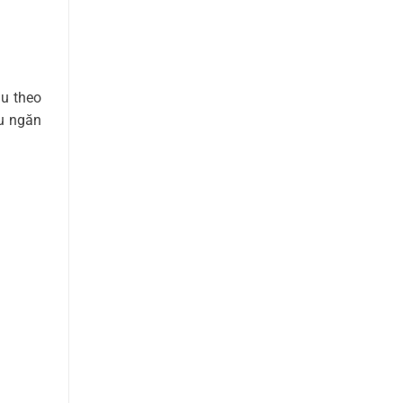
au theo
ều ngăn