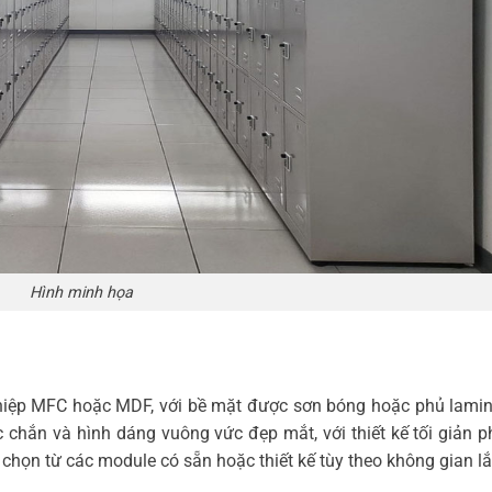
Hình minh họa
ghiệp MFC hoặc MDF, với bề mặt được sơn bóng hoặc phủ lami
c chắn và hình dáng vuông vức đẹp mắt, với thiết kế tối giản 
 chọn từ các module có sẵn hoặc thiết kế tùy theo không gian lắ