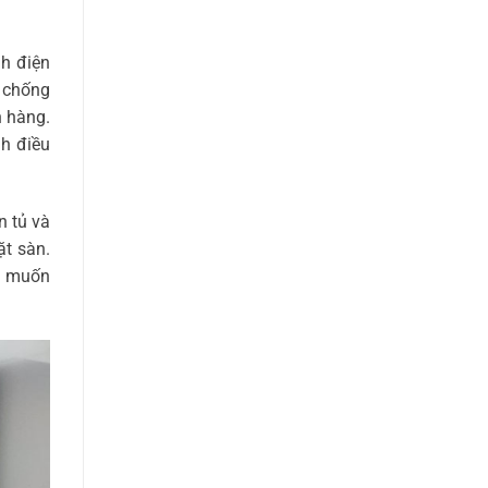
nh điện
, chống
h hàng.
nh điều
n tủ và
ặt sàn.
ng muốn