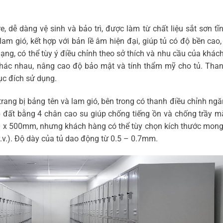
, dễ dàng vệ sinh và bảo trì, được làm từ chất liệu sắt sơn tĩ
lam gió, kết hợp với bản lề âm hiện đại, giúp tủ có độ bền cao
ng, có thể tùy ý điều chỉnh theo sở thích và nhu cầu của khác
a khác nhau, nâng cao độ bảo mật và tính thẩm mỹ cho tủ. Tha
ục đích sử dụng.
rang bị bảng tên và lam gió, bên trong có thanh điều chỉnh ngă
p đất bằng 4 chân cao su giúp chống tiếng ồn và chống trầy m
320 x 500mm, nhưng khách hàng có thể tùy chọn kích thước mo
 v.v.). Độ dày của tủ dao động từ 0.5 – 0.7mm.