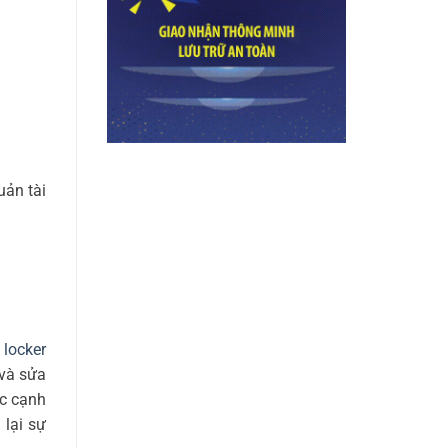
uản tài
 locker
 và sửa
óc cạnh
lại sự