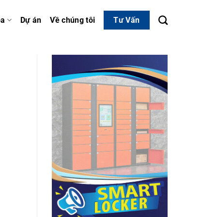
óa
Dự án
Về chúng tôi
Tư Vấn