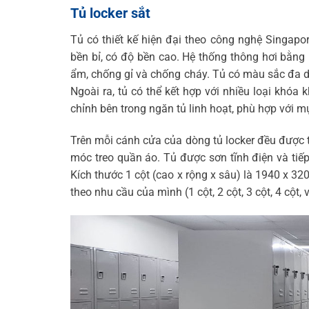
Tủ locker sắt
Tủ có thiết kế hiện đại theo công nghệ Singapore
bền bỉ, có độ bền cao. Hệ thống thông hơi bằng 
ẩm, chống gỉ và chống cháy. Tủ có màu sắc đa dạ
Ngoài ra, tủ có thể kết hợp với nhiều loại khó
chỉnh bên trong ngăn tủ linh hoạt, phù hợp với m
Trên mỗi cánh cửa của dòng tủ locker đều được t
móc treo quần áo. Tủ được sơn tĩnh điện và tiế
Kích thước 1 cột (cao x rộng x sâu) là 1940 x 
theo nhu cầu của mình (1 cột, 2 cột, 3 cột, 4 cột,