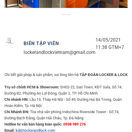
14/05/2021
BIÊN TẬP VIÊN
11:38 GTM+7
lockerandlockvietnam@gmail.com
Chi tiết giải pháp & sản phẩm, vui lòng liên hệ
TẬP ĐOÀN LOCKER & LOCK
Trụ sở chính HCM & Showroom:
SH02-22, Sari Town, KĐT Sala, Số 74,
Đường B2, Phường An Lợi Đông, Quận 2, TP. Hồ Chí Minh
Chi nhánh HN:
Lầu 13, Tháp Hà Nội - Số 49, Đường Hai Bà Trưng, Quận
Hoàn Kiếm, Tp. Hà Nội
Chi Nhánh ĐN:
Tòa nhà văn phòng Indochina Riverside Tower - Số 74,
Đường Bạch Đằng, Quận Hải Châu, Tp. Đà Nẵng
Hotline tư vấn bán hàng toàn quốc:
0938 989 276
Email:
kd@lockerandlock.com