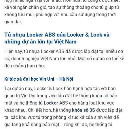
hợp nhiều ngăn lại với nhau. Hơn nữa, tủ cũng được thiết
kế với ngăn chăn gió, tạo sự thông thoáng cho tủ giúp tủ
không lưu mùi, phù hợp với nhu cầu sử dụng trong thời
gian dài.
Tủ nhựa Locker ABS của Locker & Lock và
những dự án lớn tại Việt Nam
Hiện nay, tủ nhựa Locker ABS đã được lắp đặt tại nhiều cơ
sở, doanh nghiệp Việt Nam lớn nhỏ. Một số dự án có thể kể
đến chẳng hạn như:
Kí túc xá đại học Vin Uni – Hà Nội
Tại dự án này, Locker & Lock hân hạnh hợp tác với ban
quản trị Vin Uni trong việc lắp đặt hệ thống
khóa số
bảo
mật và hệ thống
tủ Locker
ABS cho hàng loạt khu vực
khác nhau. Chi tiết hơn, hệ thống
khóa số 3S
được lắp đặt
tại các khu vực tủ trong phòng kí túc xá của sinh viên để
gia tăng khả năng bảo mật. Trong khi đó, hệ thống tủ