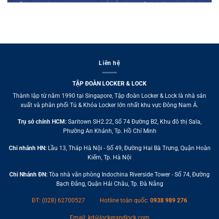
Liên hệ
TẬP ĐOÀN LOCKER & LOCK
Thành lập từ năm 1990 tại Singapore, Tập đoàn Locker & Lock là nhà sản
xuất và phân phối Tủ & Khóa Locker lớn nhất khu vực Đông Nam Á.
Trụ sở chính HCM:
Saritown SH2.22, Số 74 Đường B2, Khu đô thị Sala,
Phường An Khánh, Tp. Hồ Chí Minh
Chi nhánh HN:
Lầu 13, Tháp Hà Nội - Số 49, Đường Hai Bà Trưng, Quận Hoàn
Kiếm, Tp. Hà Nội
Chi Nhánh ĐN:
Tòa nhà văn phòng Indochina Riverside Tower - Số 74, Đường
Bạch Đằng, Quận Hải Châu, Tp. Đà Nẵng
ĐT: (028) 62700527
Hotline toàn quốc:
0938 989 276
Email:
kd@lockerandlock.com