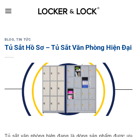
Skip
to
content
BLOG
,
TIN TỨC
Tủ Sắt Hồ Sơ – Tủ Sắt Văn Phòng Hiện Đại
Tủ sắt văn phòng hiện đang là dòng sản phẩm được ưu