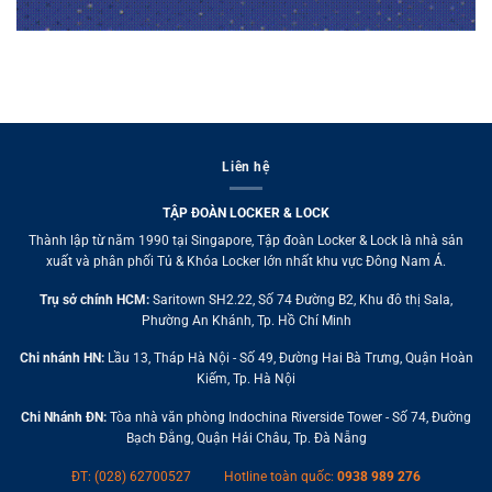
Liên hệ
TẬP ĐOÀN LOCKER & LOCK
Thành lập từ năm 1990 tại Singapore, Tập đoàn Locker & Lock là nhà sản
xuất và phân phối Tủ & Khóa Locker lớn nhất khu vực Đông Nam Á.
Trụ sở chính HCM:
Saritown SH2.22, Số 74 Đường B2, Khu đô thị Sala,
Phường An Khánh, Tp. Hồ Chí Minh
Chi nhánh HN:
Lầu 13, Tháp Hà Nội - Số 49, Đường Hai Bà Trưng, Quận Hoàn
Kiếm, Tp. Hà Nội
Chi Nhánh ĐN:
Tòa nhà văn phòng Indochina Riverside Tower - Số 74, Đường
Bạch Đằng, Quận Hải Châu, Tp. Đà Nẵng
ĐT: (028) 62700527
Hotline toàn quốc:
0938 989 276