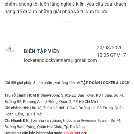
phẩm, chúng tôi luôn lắng nghe ý kiến, yêu cầu của khách
hàng để đưa ra những giải pháp và tư vấn tối ưu.
20/08/2020
BIÊN TẬP VIÊN
10:05 GTM+7
lockerandlockvietnam@gmail.com
Chi tiết giải pháp & sản phẩm, vui lòng liên hệ
TẬP ĐOÀN LOCKER & LOCK
Trụ sở chính HCM & Showroom:
SH02-22, Sari Town, KĐT Sala, Số 74,
Đường B2, Phường An Lợi Đông, Quận 2, TP. Hồ Chí Minh
Chi nhánh HN:
Lầu 13, Tháp Hà Nội - Số 49, Đường Hai Bà Trưng, Quận
Hoàn Kiếm, Tp. Hà Nội
Chi Nhánh ĐN:
Tòa nhà văn phòng Indochina Riverside Tower - Số 74,
Đường Bạch Đằng, Quận Hải Châu, Tp. Đà Nẵng
Hotline tư vấn bán hàng toàn quốc:
0938 989 276