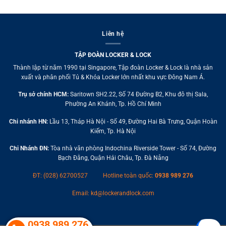
Liên hệ
TẬP ĐOÀN LOCKER & LOCK
Thành lập từ năm 1990 tại Singapore, Tập đoàn Locker & Lock là nhà sản
xuất và phân phối Tủ & Khóa Locker lớn nhất khu vực Đông Nam Á.
Trụ sở chính HCM:
Saritown SH2.22, Số 74 Đường B2, Khu đô thị Sala,
Phường An Khánh, Tp. Hồ Chí Minh
Chi nhánh HN:
Lầu 13, Tháp Hà Nội - Số 49, Đường Hai Bà Trưng, Quận Hoàn
Kiếm, Tp. Hà Nội
Chi Nhánh ĐN:
Tòa nhà văn phòng Indochina Riverside Tower - Số 74, Đường
Bạch Đằng, Quận Hải Châu, Tp. Đà Nẵng
ĐT: (028) 62700527
Hotline toàn quốc:
0938 989 276
Email:
kd@lockerandlock.com
0938 989 276