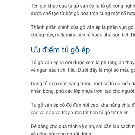
Tên gọi khác của tủ gỗ ván ép là tủ gỗ công nghiệ
được chế tạo từ bột gỗ hòa trộn cùng một số hợp
Thành phần chính của gỗ ván ép là phần vụn gỗ 
chống trầy, melamine bền rẻ hoặc phủ sơn bệt. Đ
Ưu điểm tủ gỗ ép
Tủ gỗ ván ép ra đời được xem là phương án thay t
về ngân sách chi tiêu. Dưới đây là một số mẫu gợ
Dáng tủ đẹp mắt, sang trọng, một số tủ có kiểu 
nhẵn bóng, phủ các lớp nhựa trơn, tạo cho ngườ
Tủ gỗ ván ép có độ đàn hồi cao, khả năng chịu đ
các va đập và trầy xước tốt hơn tủ gỗ tự nhiên.
Dễ dàng cho quá trình vệ sinh, chỉ cần lau sạch 
và công sức cho người dùng.