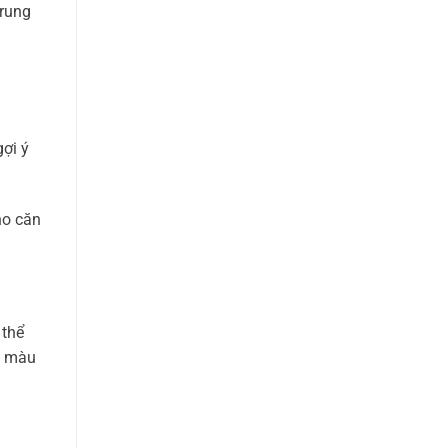
trung
ợi ý
ho căn
 thể
, màu