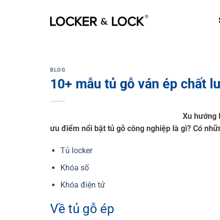
Skip
to
content
BLOG
10+ mẫu tủ gỗ ván ép chất l
Xu hướng l
ưu điểm nổi bật tủ gỗ công nghiệp là gì? Có nh
Tủ locker
Khóa số
Khóa điện tử
Về tủ gỗ ép