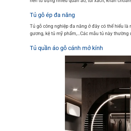
nên tủ đựng nhiều quần áo, túi xách, khăn choà
Tủ gỗ ép đa năng
Tủ gỗ công nghiệp đa năng ở đây có thể hiểu là
gương, kệ tủ mỹ phẩm,…Các mẫu tủ này thường đư
Tủ quần áo gỗ cánh mở kính