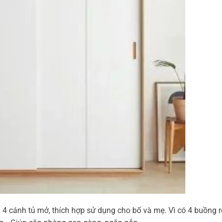
i 4 cánh tủ mở, thích hợp sử dụng cho bố và mẹ. Vì có 4 buồng 