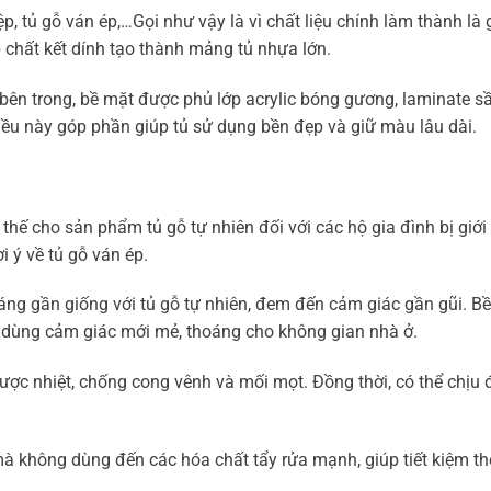
p, tủ gỗ ván ép,…Gọi như vậy là vì chất liệu chính làm thành là 
 chất kết dính tạo thành mảng tủ nhựa lớn.
bên trong, bề mặt được phủ lớp acrylic bóng gương, laminate s
iều này góp phần giúp tủ sử dụng bền đẹp và giữ màu lâu dài.
hế cho sản phẩm tủ gỗ tự nhiên đối với các hộ gia đình bị giới
i ý về tủ gỗ ván ép.
dáng gần giống với tủ gỗ tự nhiên, đem đến cảm giác gần gũi. B
i dùng cảm giác mới mẻ, thoáng cho không gian nhà ở.
ược nhiệt, chống cong vênh và mối mọt. Đồng thời, có thể chịu
mà không dùng đến các hóa chất tẩy rửa mạnh, giúp tiết kiệm th