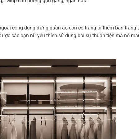
ng,…Giúp căn phòng gọn gàng, ngăn nắp.
 ngoài công dụng đựng quần áo còn có trang bị thêm bàn trang 
ợc các bạn nữ yêu thích sử dụng bởi sự thuận tiện mà nó man