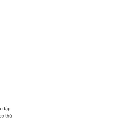
a đập
eo thứ