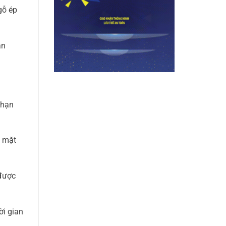
gỗ ép
ần
 hạn
ề mặt
 được
ời gian