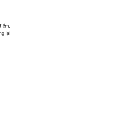
điểm,
g lại.