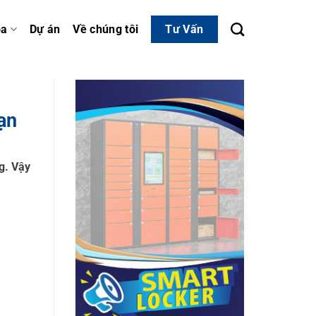
óa
Dự án
Về chúng tôi
Tư Vấn
ạn
g. Vậy