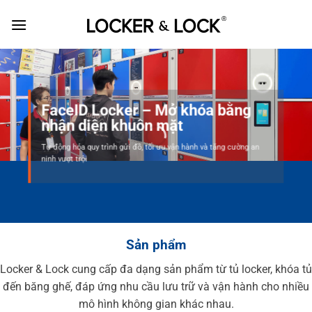
Skip
to
content
FaceID Locker – Mở khóa bằng
nhận diện khuôn mặt
Tự động hóa quy trình gửi đồ, tối ưu vận hành và tăng cường an
ninh vượt trội
Sản phẩm
Locker & Lock cung cấp đa dạng sản phẩm từ tủ locker, khóa tủ
đến băng ghế, đáp ứng nhu cầu lưu trữ và vận hành cho nhiều
mô hình không gian khác nhau.