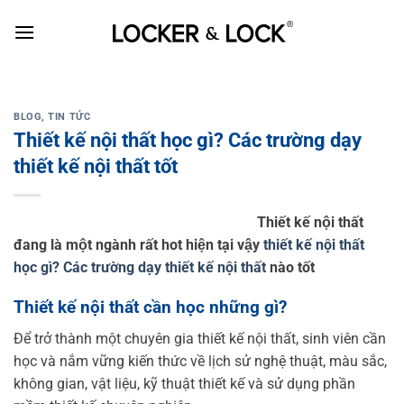
Skip
to
content
BLOG
,
TIN TỨC
Thiết kế nội thất học gì? Các trường dạy
thiết kế nội thất tốt
Thiết kế nội thất
đang là một ngành rất hot hiện tại vậy
thiết kế nội thất
học gì? Các trường dạy thiết kế nội thất
nào tốt
Thiết kế nội thất cần học những gì?
Để trở thành một chuyên gia thiết kế nội thất, sinh viên cần
học và nắm vững kiến thức về lịch sử nghệ thuật, màu sắc,
không gian, vật liệu, kỹ thuật thiết kế và sử dụng phần