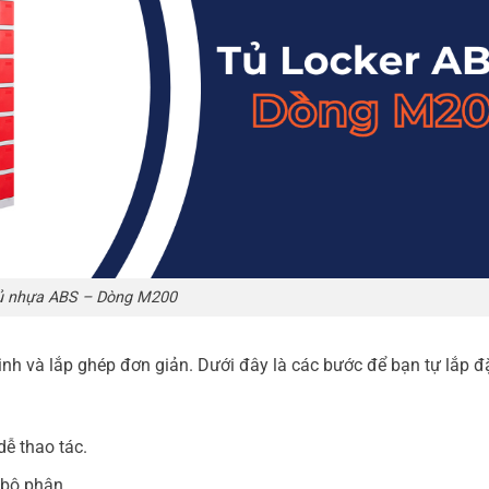
ủ nhựa ABS – Dòng M200
h và lắp ghép đơn giản. Dưới đây là các bước để bạn tự lắp đặ
ễ thao tác.
 bộ phận.