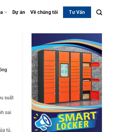
óa
Dự án
Về chúng tôi
Tư Vấn
hông
ệu suất
nh sai
ủa tủ.