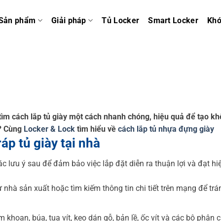
Sản phẩm
Giải pháp
Tủ Locker
Smart Locker
Kh
ìm cách lắp tủ giày một cách nhanh chóng, hiệu quả để tạo k
h? Cùng
Locker & Lock
tìm hiểu về
cách lắp tủ nhựa đựng giày
áp tủ giày tại nhà
các lưu ý sau để đảm bảo việc lắp đặt diễn ra thuận lợi và đạt hi
nhà sản xuất hoặc tìm kiếm thông tin chi tiết trên mạng để trá
hoan, búa, tua vít, keo dán gỗ, bản lề, ốc vít và các bộ phận c