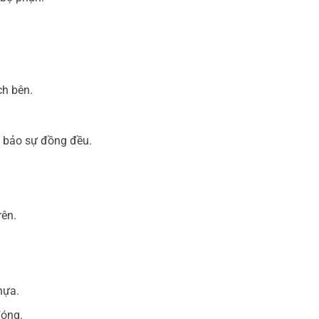
ch bên.
 bảo sự đồng đều.
rên.
hựa.
đóng.