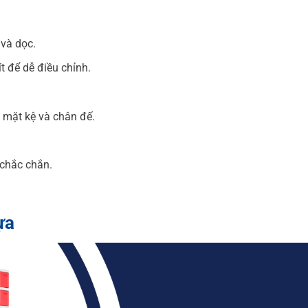
 và dọc.
 để dễ điều chỉnh.
h mặt kệ và chân đế.
 chắc chắn.
ựa