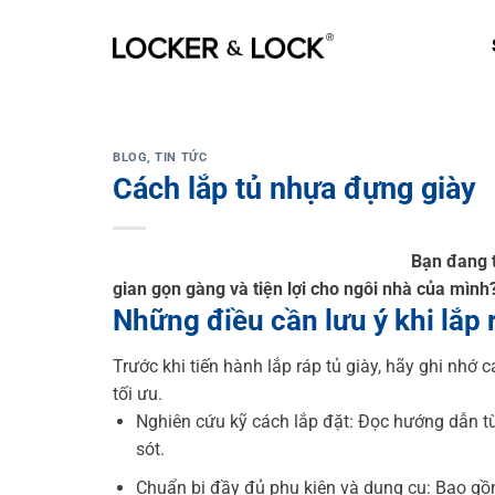
Skip
to
content
BLOG
,
TIN TỨC
Cách lắp tủ nhựa đựng giày
Bạn đang t
gian gọn gàng và tiện lợi cho ngôi nhà của mìn
Những điều cần lưu ý khi lắp r
Trước khi tiến hành lắp ráp tủ giày, hãy ghi nhớ 
tối ưu.
Nghiên cứu kỹ cách lắp đặt: Đọc hướng dẫn từ 
sót.
Chuẩn bị đầy đủ phụ kiện và dụng cụ: Bao gồm k