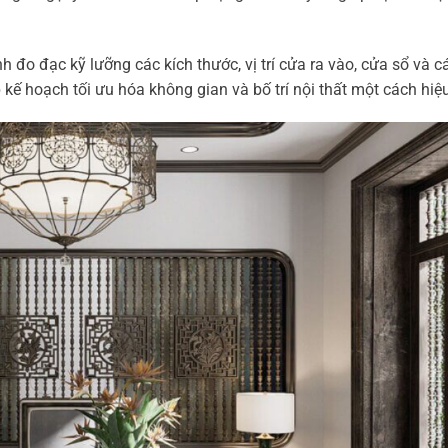
 đo đạc kỹ lưỡng các kích thước, vị trí cửa ra vào, cửa sổ và c
 kế hoạch tối ưu hóa không gian và bố trí nội thất một cách hiệ