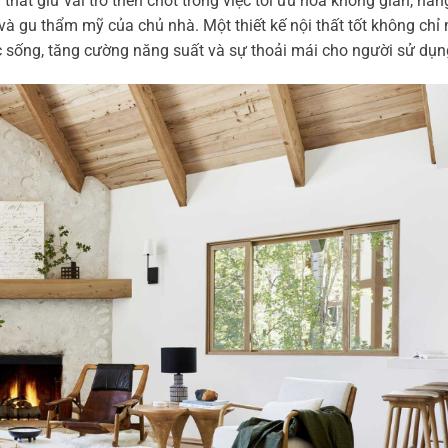
 thất giữ vai trò then chốt trong việc tối ưu hóa không gian, nâ
và gu thẩm mỹ của chủ nhà. Một thiết kế nội thất tốt không ch
c sống, tăng cường năng suất và sự thoải mái cho người sử dụn