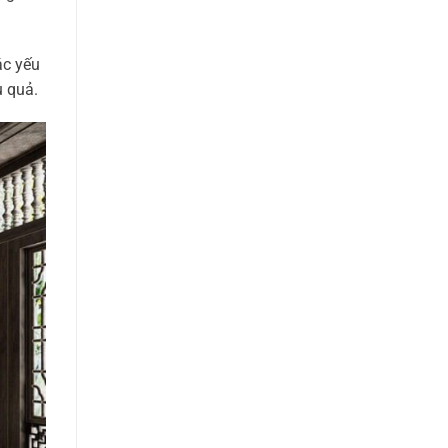
ác yếu
u quả.