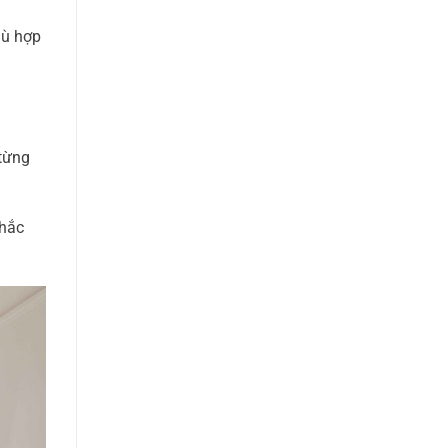
hù hợp
 từng
nhắc