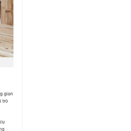
ng gian
 trò
 cụ
ộng