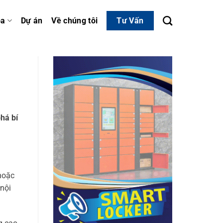
óa
Dự án
Về chúng tôi
Tư Vấn
há bí
 hoặc
nội