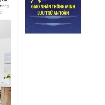
ng cao
ỉ mang
g.