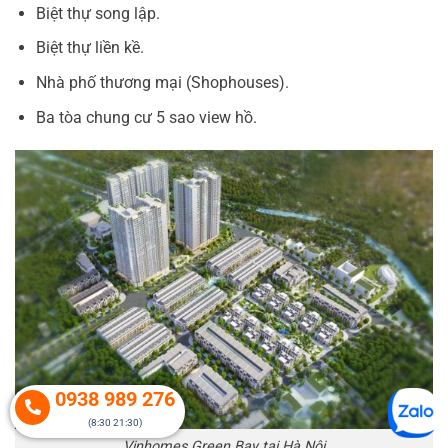
Biệt thự song lập.
Biệt thự liền kề.
Nhà phố thương mại (Shophouses).
Ba tòa chung cư 5 sao view hồ.
0938 989 276
(8:30 21:30)
Vinhomes Green Bay tại Hà Nội