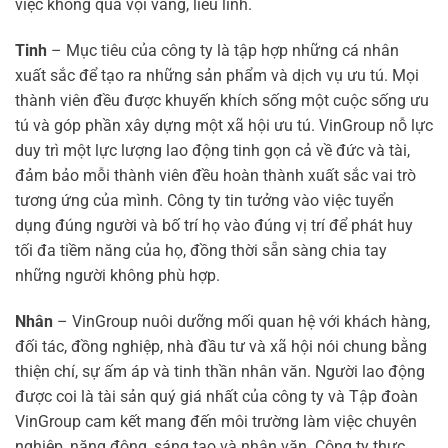
việc không quá vội vàng, liều lĩnh.
Tinh
– Mục tiêu của công ty là tập hợp những cá nhân
xuất sắc để tạo ra những sản phẩm và dịch vụ ưu tú. Mọi
thành viên đều được khuyến khích sống một cuộc sống ưu
tú và góp phần xây dựng một xã hội ưu tú. VinGroup nỗ lực
duy trì một lực lượng lao động tinh gọn cả về đức và tài,
đảm bảo mỗi thành viên đều hoàn thành xuất sắc vai trò
tương ứng của mình. Công ty tin tưởng vào việc tuyển
dụng đúng người và bố trí họ vào đúng vị trí để phát huy
tối đa tiềm năng của họ, đồng thời sẵn sàng chia tay
những người không phù hợp.
Nhân
– VinGroup nuôi dưỡng mối quan hệ với khách hàng,
đối tác, đồng nghiệp, nhà đầu tư và xã hội nói chung bằng
thiện chí, sự ấm áp và tinh thần nhân văn. Người lao động
được coi là tài sản quý giá nhất của công ty và Tập đoàn
VinGroup cam kết mang đến môi trường làm việc chuyên
nghiệp, năng động, sáng tạo và nhân văn. Công ty thực