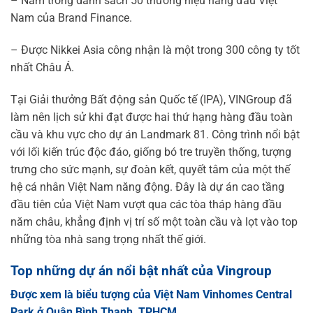
– Nằm trong danh sách 50 thương hiệu hàng đầu Việt
Nam của Brand Finance.
– Được Nikkei Asia công nhận là một trong 300 công ty tốt
nhất Châu Á.
Tại Giải thưởng Bất động sản Quốc tế (IPA), VINGroup đã
làm nên lịch sử khi đạt được hai thứ hạng hàng đầu toàn
cầu và khu vực cho dự án Landmark 81. Công trình nổi bật
với lối kiến trúc độc đáo, giống bó tre truyền thống, tượng
trưng cho sức mạnh, sự đoàn kết, quyết tâm của một thế
hệ cá nhân Việt Nam năng động. Đây là dự án cao tầng
đầu tiên của Việt Nam vượt qua các tòa tháp hàng đầu
năm châu, khẳng định vị trí số một toàn cầu và lọt vào top
những tòa nhà sang trọng nhất thế giới.
Top những dự án nổi bật nhất của Vingroup
Được xem là biểu tượng của Việt Nam Vinhomes Central
Park ở Quận Bình Thạnh, TPHCM