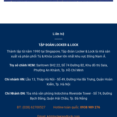
Liên hệ
TẬP ĐOÀN LOCKER & LOCK
Thành lập từ năm 1990 tại Singapore, Tập đoàn Locker & Lock là nhà sản
xuất và phân phối Tủ & Khóa Locker lớn nhất khu vực Đông Nam Á.
Trụ sở chính HCM:
Saritown SH2.22, Số 74 Đường B2, Khu đô thị Sala,
Phường An Khánh, Tp. Hồ Chí Minh
Chi nhánh HN:
Lầu 13, Tháp Hà Nội - Số 49, Đường Hai Bà Trưng, Quận Hoàn
Kiếm, Tp. Hà Nội
Chi Nhánh ĐN:
Tòa nhà văn phòng Indochina Riverside Tower - Số 74, Đường
Bạch Đằng, Quận Hải Châu, Tp. Đà Nẵng
ĐT: (028) 62700527
Hotline toàn quốc:
0938 989 276
Email:
kd@lockerandlock.com