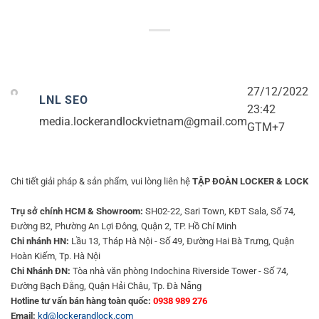
27/12/2022
LNL SEO
23:42
media.lockerandlockvietnam@gmail.com
GTM+7
Chi tiết giải pháp & sản phẩm, vui lòng liên hệ
TẬP ĐOÀN LOCKER & LOCK
Trụ sở chính HCM & Showroom:
SH02-22, Sari Town, KĐT Sala, Số 74,
Đường B2, Phường An Lợi Đông, Quận 2, TP. Hồ Chí Minh
Chi nhánh HN:
Lầu 13, Tháp Hà Nội - Số 49, Đường Hai Bà Trưng, Quận
Hoàn Kiếm, Tp. Hà Nội
Chi Nhánh ĐN:
Tòa nhà văn phòng Indochina Riverside Tower - Số 74,
Đường Bạch Đằng, Quận Hải Châu, Tp. Đà Nẵng
Hotline tư vấn bán hàng toàn quốc:
0938 989 276
Email:
kd@lockerandlock.com