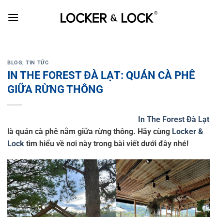
Skip
to
content
BLOG
,
TIN TỨC
IN THE FOREST ĐÀ LẠT: QUÁN CÀ PHÊ
GIỮA RỪNG THÔNG
In The Forest Đà Lạt
là quán cà phê nằm giữa rừng thông. Hãy cùng
Locker &
Lock
tìm hiểu về nơi này trong bài viết dưới đây nhé!