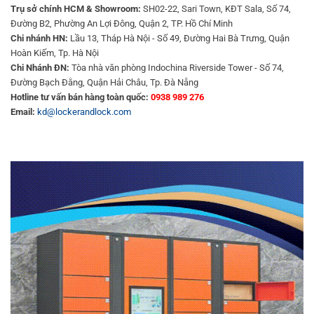
Trụ sở chính HCM & Showroom:
SH02-22, Sari Town, KĐT Sala, Số 74,
Đường B2, Phường An Lợi Đông, Quận 2, TP. Hồ Chí Minh
Chi nhánh HN:
Lầu 13, Tháp Hà Nội - Số 49, Đường Hai Bà Trưng, Quận
Hoàn Kiếm, Tp. Hà Nội
Chi Nhánh ĐN:
Tòa nhà văn phòng Indochina Riverside Tower - Số 74,
Đường Bạch Đằng, Quận Hải Châu, Tp. Đà Nẵng
Hotline tư vấn bán hàng toàn quốc:
0938 989 276
Email:
kd@lockerandlock.com