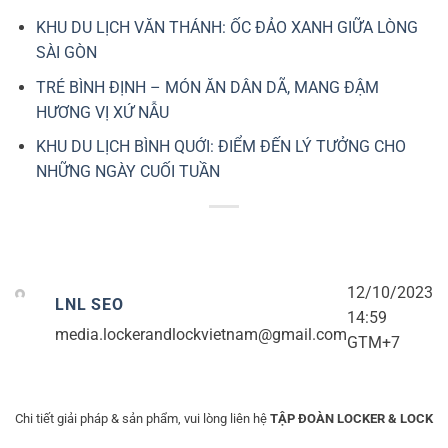
KHU DU LỊCH VĂN THÁNH: ỐC ĐẢO XANH GIỮA LÒNG
SÀI GÒN
TRÉ BÌNH ĐỊNH – MÓN ĂN DÂN DÃ, MANG ĐẬM
HƯƠNG VỊ XỨ NẪU
KHU DU LỊCH BÌNH QUỚI: ĐIỂM ĐẾN LÝ TƯỞNG CHO
NHỮNG NGÀY CUỐI TUẦN
12/10/2023
LNL SEO
14:59
media.lockerandlockvietnam@gmail.com
GTM+7
Chi tiết giải pháp & sản phẩm, vui lòng liên hệ
TẬP ĐOÀN LOCKER & LOCK