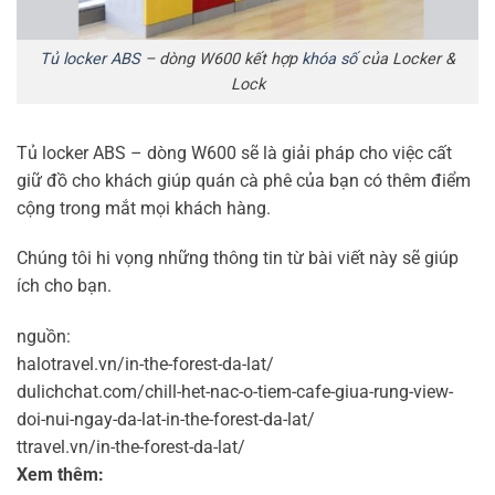
Tủ locker ABS
– dòng W600 kết hợp
khóa số
của Locker &
Lock
Tủ locker ABS – dòng W600 sẽ là giải pháp cho việc cất
giữ đồ cho khách giúp quán cà phê của bạn có thêm điểm
cộng trong mắt mọi khách hàng.
Chúng tôi hi vọng những thông tin từ bài viết này sẽ giúp
ích cho bạn.
nguồn:
halotravel.vn/in-the-forest-da-lat/
dulichchat.com/chill-het-nac-o-tiem-cafe-giua-rung-view-
doi-nui-ngay-da-lat-in-the-forest-da-lat/
ttravel.vn/in-the-forest-da-lat/
Xem thêm: