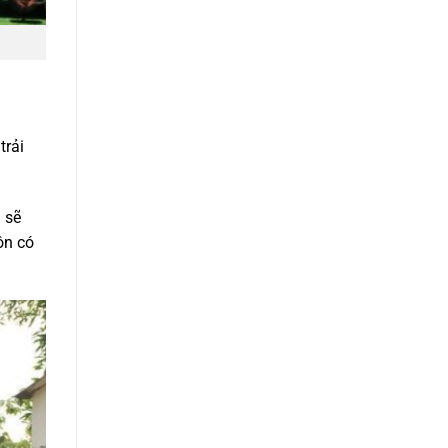
trải
 sẽ
ôn có