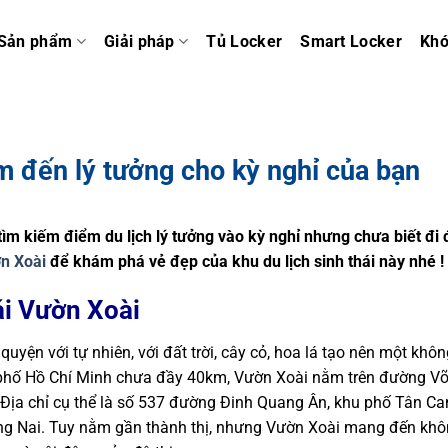
Sản phẩm
Giải pháp
Tủ Locker
Smart Locker
Kh
m đến lý tưởng cho kỳ nghỉ của bạn
ìm kiếm điểm du lịch lý tưởng vào kỳ nghỉ nhưng chưa biết đi 
ờn Xoài
để khám phá vẻ đẹp của khu du lịch sinh thái này nhé !
hái Vườn Xoài
yện với tự nhiên, với đất trời, cây cỏ, hoa lá tạo nên một khôn
h phố Hồ Chí Minh chưa đầy 40km, Vườn Xoài nằm trên đường V
Địa chỉ cụ thể là số 537 đường Đinh Quang Ân, khu phố Tân Ca
ng Nai. Tuy nằm gần thành thị, nhưng Vườn Xoài mang đến kh