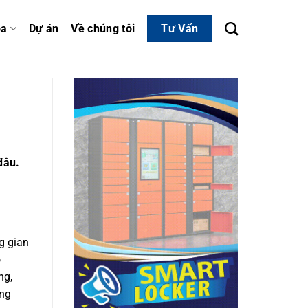
óa
Dự án
Về chúng tôi
Tư Vấn
đâu.
g gian
õ
ng,
ông