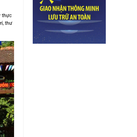
y thực
í, thư