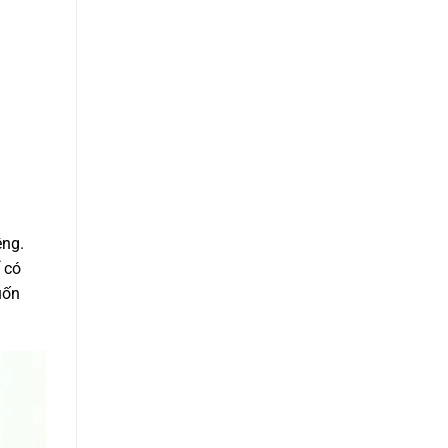
êng.
 có
uốn