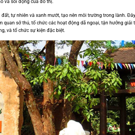
ào và sôi động của đô thị.
đất, tự nhiên và xanh mướt, tạo nên môi trường trong lành. Đâ
 quan sở thú, tổ chức các hoạt động dã ngoại, tận hưởng giải tr
, và tổ chức sự kiện đặc biệt.