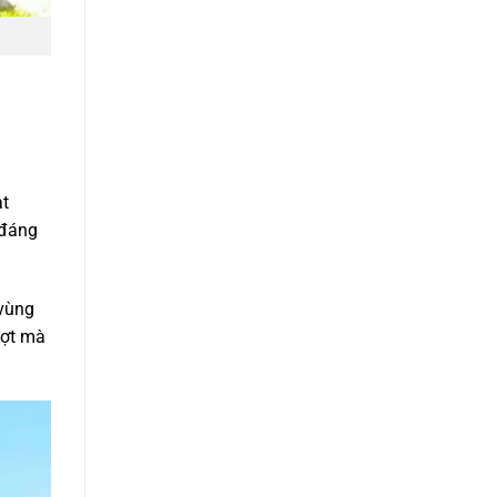
ạt
 đáng
 vùng
ượt mà