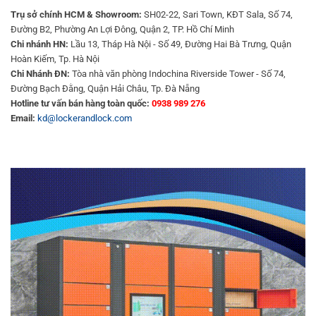
Trụ sở chính HCM & Showroom:
SH02-22, Sari Town, KĐT Sala, Số 74,
Đường B2, Phường An Lợi Đông, Quận 2, TP. Hồ Chí Minh
Chi nhánh HN:
Lầu 13, Tháp Hà Nội - Số 49, Đường Hai Bà Trưng, Quận
Hoàn Kiếm, Tp. Hà Nội
Chi Nhánh ĐN:
Tòa nhà văn phòng Indochina Riverside Tower - Số 74,
Đường Bạch Đằng, Quận Hải Châu, Tp. Đà Nẵng
Hotline tư vấn bán hàng toàn quốc:
0938 989 276
Email:
kd@lockerandlock.com