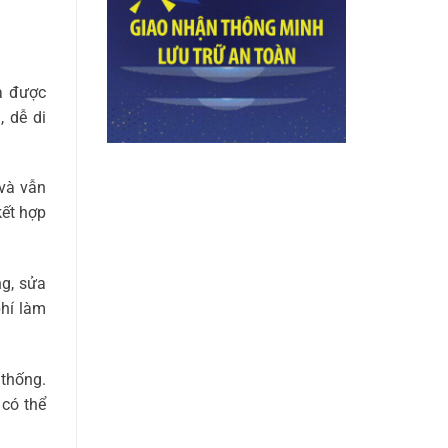
a được
, dễ di
 và vẫn
kết hợp
ng, sửa
phí làm
 thống.
 có thể