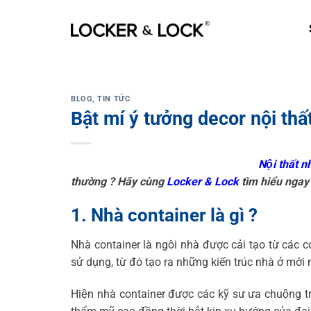
Skip
to
content
BLOG
,
TIN TỨC
Bật mí ý tưởng decor nội thất
Nội thất 
thường ? Hãy cùng
Locker & Lock
tìm hiểu ngay 
1. Nhà container là gì ?
Nhà container là ngôi nhà được cải tạo từ các
sử dụng, từ đó tạo ra những kiến ​​trúc nhà ở mớ
Hiện nhà container được các kỹ sư ưa chuộng tr