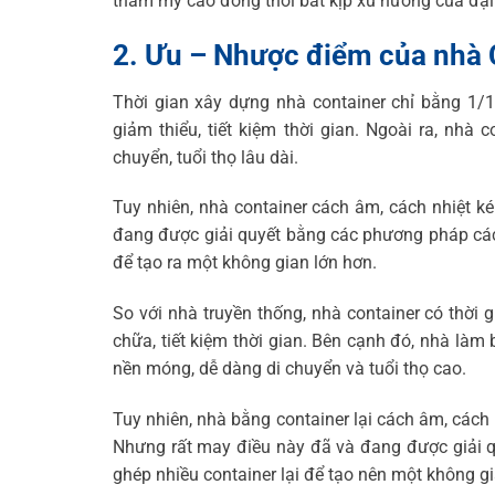
thẩm mỹ cao đồng thời bắt kịp xu hướng của đại đ
2. Ưu – Nhược điểm của nhà C
Thời gian xây dựng nhà container chỉ bằng 1/
giảm thiểu, tiết kiệm thời gian. Ngoài ra, nhà
chuyển, tuổi thọ lâu dài.
Tuy nhiên, nhà container cách âm, cách nhiệt 
đang được giải quyết bằng các phương pháp cách
để tạo ra một không gian lớn hơn.
So với nhà truyền thống, nhà container có thời g
chữa, tiết kiệm thời gian. Bên cạnh đó, nhà làm 
nền móng, dễ dàng di chuyển và tuổi thọ cao.
Tuy nhiên, nhà bằng container lại cách âm, cách 
Nhưng rất may điều này đã và đang được giải q
ghép nhiều container lại để tạo nên một không g