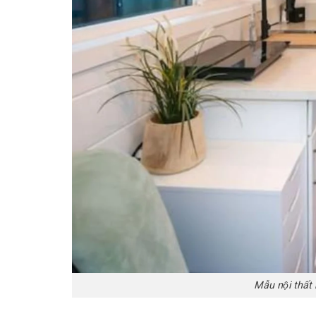
Mẫu nội thất