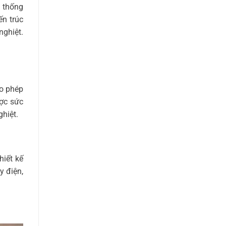
n thống
 ​​trúc
nghiệt.
ho phép
ược sức
hiệt.
hiết kế
y điện,