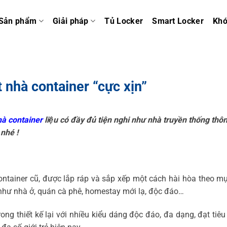
Sản phẩm
Giải pháp
Tủ Locker
Smart Locker
Kh
 nhà container “cực xịn”
nhà container
liệu có đầy đủ tiện nghi như nhà truyền thống thô
nhé !
 container cũ, được lắp ráp và sắp xếp một cách hài hòa theo m
i như nhà ở, quán cà phê, homestay mới lạ, độc đáo…
ong thiết kế lại với nhiều kiểu dáng độc đáo, đa dạng, đạt tiê