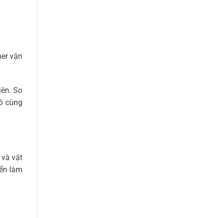
ner vận
iên. So
vô cùng
 và vật
yển làm