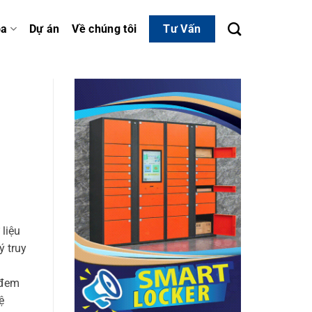
óa
Dự án
Về chúng tôi
Tư Vấn
m
liệu
ý truy
 đem
ệ