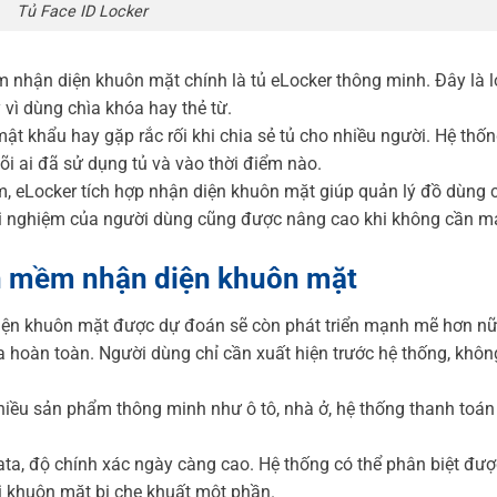
Tủ Face ID Locker
nhận diện khuôn mặt chính là tủ eLocker thông minh. Đây là lo
vì dùng chìa khóa hay thẻ từ.
ật khẩu hay gặp rắc rối khi chia sẻ tủ cho nhiều người. Hệ thốn
dõi ai đã sử dụng tủ và vào thời điểm nào.
ym, eLocker tích hợp nhận diện khuôn mặt giúp quản lý đồ dùng 
trải nghiệm của người dùng cũng được nâng cao khi không cần 
ần mềm nhận diện khuôn mặt
diện khuôn mặt được dự đoán sẽ còn phát triển mạnh mẽ hơn nữ
a hoàn toàn. Người dùng chỉ cần xuất hiện trước hệ thống, khôn
hiều sản phẩm thông minh như ô tô, nhà ở, hệ thống thanh toán
Data, độ chính xác ngày càng cao. Hệ thống có thể phân biệt đư
 khuôn mặt bị che khuất một phần.