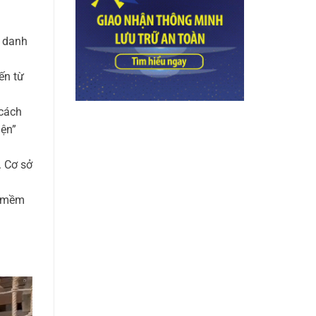
h danh
ến từ
 cách
iện”
. Cơ sở
n mềm