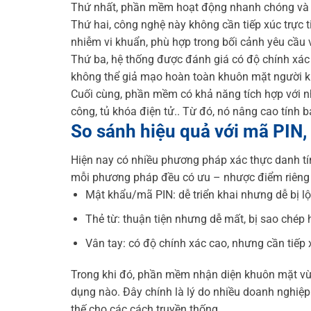
Thứ nhất, phần mềm hoạt động nhanh chóng và ti
Thứ hai, công nghệ này không cần tiếp xúc trực t
nhiễm vi khuẩn, phù hợp trong bối cảnh yêu cầu 
Thứ ba, hệ thống được đánh giá có độ chính xác 
không thể giả mạo hoàn toàn khuôn mặt người k
Cuối cùng, phần mềm có khả năng tích hợp với n
công, tủ khóa điện tử.. Từ đó, nó nâng cao tính 
So sánh hiệu quả với mã PIN, 
Hiện nay có nhiều phương pháp xác thực danh tín
mỗi phương pháp đều có ưu – nhược điểm riêng 
Mật khẩu/mã PIN: dễ triển khai nhưng dễ bị l
Thẻ từ: thuận tiện nhưng dễ mất, bị sao chép
Vân tay: có độ chính xác cao, nhưng cần tiếp x
Trong khi đó, phần mềm nhận diện khuôn mặt vừa
dụng nào. Đây chính là lý do nhiều doanh nghi
thế cho các cách truyền thống.