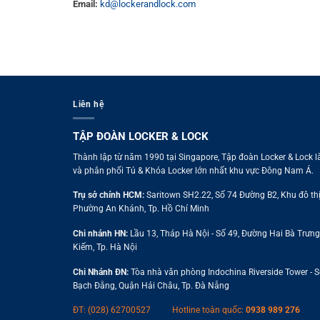
Email:
kd@lockerandlock.com
Liên hệ
TẬP ĐOÀN LOCKER & LOCK
Thành lập từ năm 1990 tại Singapore, Tập đoàn Locker & Lock l
và phân phối Tủ & Khóa Locker lớn nhất khu vực Đông Nam Á.
Trụ sở chính HCM:
Saritown SH2.22, Số 74 Đường B2, Khu đô thị
Phường An Khánh, Tp. Hồ Chí Minh
Chi nhánh HN:
Lầu 13, Tháp Hà Nội - Số 49, Đường Hai Bà Trưn
Kiếm, Tp. Hà Nội
Chi Nhánh ĐN:
Tòa nhà văn phòng Indochina Riverside Tower - 
Bạch Đằng, Quận Hải Châu, Tp. Đà Nẵng
ĐT: (028) 62700527
Hotline toàn quốc:
0938 989 276