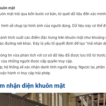
khuôn mặt
uôn mặt trải qua bốn bước cơ bản, từ quét dữ liệu đến xác min
hình sẽ chụp lại hình ảnh của người dùng. Dữ liệu này có thể đ
 hành trích xuất các điểm đặc trưng trên khuôn mặt như khoảng
các đường nét khác. Đây là yếu tố quyết định để tạo “mã nhận d
ông tin vừa phân tích với cơ sở dữ liệu đã được lưu trữ từ trước
 của những người được cấp quyền truy cập.
ớp, hệ thống sẽ xác nhận danh tính người dùng. Ngược lại, phầ
oặc hành vi truy cập trái phép.
ềm nhận diện khuôn mặt