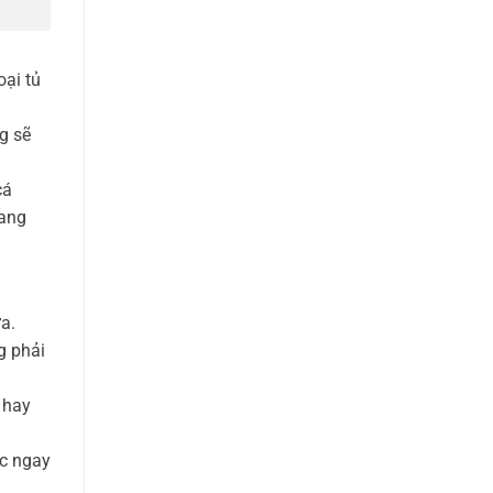
ại tủ
g sẽ
cá
mang
a.
g phải
 hay
ợc ngay