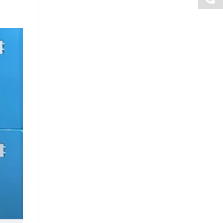
0938
989
276