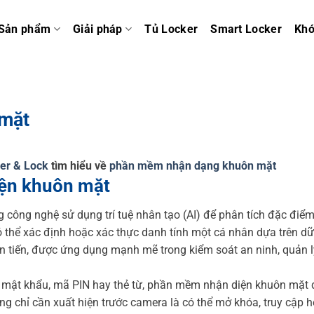
Sản phẩm
Giải pháp
Tủ Locker
Smart Locker
Kh
 mặt
er & Lock
tìm hiểu về
phần mềm nhận dạng khuôn mặt
ện khuôn mặt
ông nghệ sử dụng trí tuệ nhân tạo (AI) để phân tích đặc điể
thể xác định hoặc xác thực danh tính một cá nhân dựa trên dữ 
ên tiến, được ứng dụng mạnh mẽ trong kiểm soát an ninh, quản l
 mật khẩu, mã PIN hay thẻ từ, phần mềm nhận diện khuôn mặt
ùng chỉ cần xuất hiện trước camera là có thể mở khóa, truy cập h