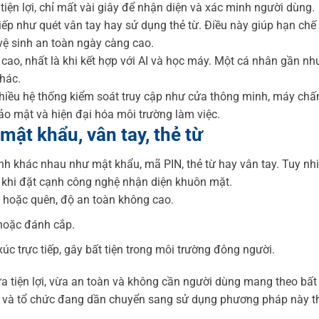
ện lợi, chỉ mất vài giây để nhận diện và xác minh người dùng.
iếp như quét vân tay hay sử dụng thẻ từ. Điều này giúp hạn chế 
vệ sinh an toàn ngày càng cao.
cao, nhất là khi kết hợp với AI và học máy. Một cá nhân gần nh
hác.
hiều hệ thống kiểm soát truy cập như cửa thông minh, máy ch
bảo mật và hiện đại hóa môi trường làm việc.
mật khẩu, vân tay, thẻ từ
h khác nhau như mật khẩu, mã PIN, thẻ từ hay vân tay. Tuy nhi
khi đặt cạnh công nghệ nhận diện khuôn mặt.
ộ hoặc quên, độ an toàn không cao.
 hoặc đánh cắp.
úc trực tiếp, gây bất tiện trong môi trường đông người.
 tiện lợi, vừa an toàn và không cần người dùng mang theo bất 
ệp và tổ chức đang dần chuyển sang sử dụng phương pháp này t